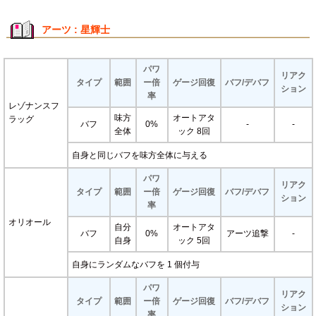
アーツ : 星輝士
パワ
リアク
タイプ
範囲
ー倍
ゲージ回復
バフ/デバフ
ション
率
レゾナンスフ
味方
オートアタ
ラッグ
バフ
0%
-
-
全体
ック 8回
自身と同じバフを味方全体に与える
パワ
リアク
タイプ
範囲
ー倍
ゲージ回復
バフ/デバフ
ション
率
オリオール
自分
オートアタ
バフ
0%
アーツ追撃
-
自身
ック 5回
自身にランダムなバフを 1 個付与
パワ
リアク
タイプ
範囲
ー倍
ゲージ回復
バフ/デバフ
ション
率