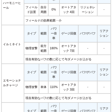
ハーモニーヒ
フィール
自分
オートアタ
リジェネレ
ール
0%
-
ド設置
周囲
ック 4回
ーション
フィールドの効果範囲・小
パワ
リアク
タイプ
範囲
ー倍
ゲージ回復
バフ/デバフ
ション
率
イルミネイト
前方
オートアタ
物理攻撃
180%
-
-
範囲
ック 7回
現在有効なバフの数に応じて与ダメージが上がる
パワ
リアク
タイプ
範囲
ー倍
ゲージ回復
バフ/デバフ
ション
率
エモーショナ
オートアタ
ルチャージ
物理攻撃
単体
110%
-
-
ック 3回
現在有効なバフの数に応じて与ダメージが上がる
パワ
リアク
タイプ
範囲
ー倍
ゲージ回復
バフ/デバフ