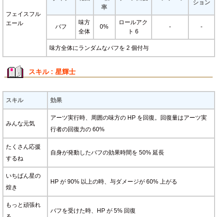
ション
率
フェイスフル
味方
ロールアク
エール
バフ
0%
-
-
全体
ト 6
味方全体にランダムなバフを 2 個付与
スキル : 星輝士
スキル
効果
アーツ実行時、周囲の味方の HP を回復。回復量はアーツ実
みんな元気
行者の回復力の 60%
たくさん応援
自身が発動したバフの効果時間を 50% 延長
するね
いちばん星の
HP が 90% 以上の時、与ダメージが 60% 上がる
煌き
もっと頑張れ
バフを受けた時、HP が 5% 回復
る