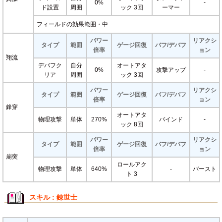
0%
-
ド設置
周囲
ック 3回
ーマー
フィールドの効果範囲・中
パワー
リアクシ
タイプ
範囲
ゲージ回復
バフ/デバフ
倍率
ョン
翔流
デバフク
自分
オートアタ
0%
攻撃アップ
-
リア
周囲
ック 3回
パワー
リアクシ
タイプ
範囲
ゲージ回復
バフ/デバフ
倍率
ョン
鋒穿
オートアタ
物理攻撃
単体
270%
バインド
-
ック 8回
パワー
リアクシ
タイプ
範囲
ゲージ回復
バフ/デバフ
倍率
ョン
崩突
ロールアク
物理攻撃
単体
640%
-
バースト
ト 3
スキル : 錬世士