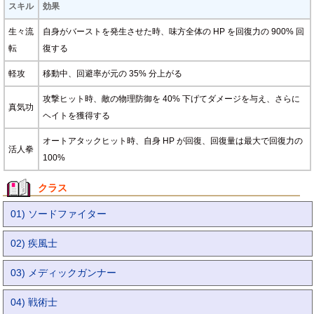
スキル
効果
生々流
自身がバーストを発生させた時、味方全体の HP を回復力の 900% 回
転
復する
軽攻
移動中、回避率が元の 35% 分上がる
攻撃ヒット時、敵の物理防御を 40% 下げてダメージを与え、さらに
真気功
ヘイトを獲得する
オートアタックヒット時、自身 HP が回復、回復量は最大で回復力の
活人拳
100%
クラス
01) ソードファイター
02) 疾風士
03) メディックガンナー
04) 戦術士