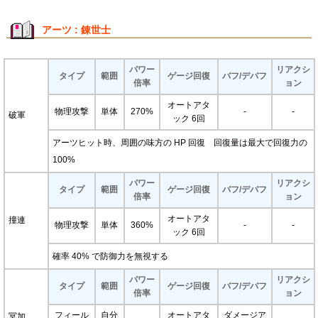
アーツ : 錬世士
パワー
リアクシ
タイプ
範囲
ゲージ回復
バフ/デバフ
倍率
ョン
オートアタ
物理攻撃
単体
270%
-
-
破軍
ック 6回
アーツヒット時、周囲の味方の HP 回復 回復量は最大で回復力の
100%
パワー
リアクシ
タイプ
範囲
ゲージ回復
バフ/デバフ
倍率
ョン
オートアタ
撞連
物理攻撃
単体
360%
-
-
ック 6回
確率 40% で防御力を無視する
パワー
リアクシ
タイプ
範囲
ゲージ回復
バフ/デバフ
倍率
ョン
フィール
自分
オートアタ
ダメージア
冥加