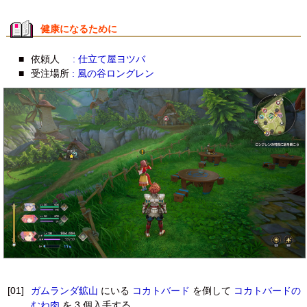
健康になるために
■
依頼人
: 仕立て屋ヨツバ
■
受注場所
: 風の谷ロングレン
[01]
ガムランダ鉱山
にいる
コカトバード
を倒して
コカトバードの
むね肉
を 3 個入手する。