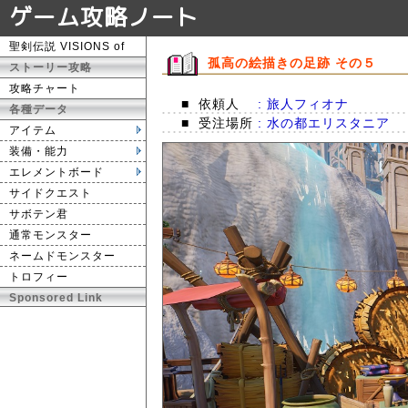
ゲーム攻略ノート
聖剣伝説 VISIONS of
孤高の絵描きの足跡 その５
ストーリー攻略
攻略チャート
■
依頼人
: 旅人フィオナ
各種データ
■
受注場所
: 水の都エリスタニア
アイテム
装備・能力
エレメントボード
サイドクエスト
サボテン君
通常モンスター
ネームドモンスター
トロフィー
Sponsored Link