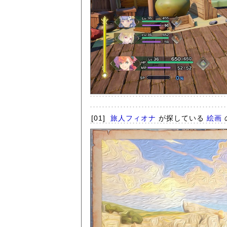
[01]
旅人フィオナ
が探している
絵画