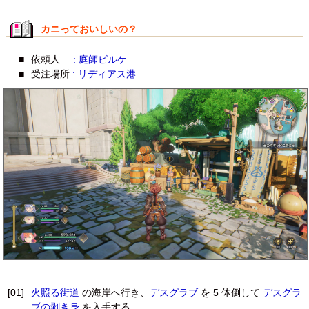
カニっておいしいの？
■
依頼人
: 庭師ビルケ
■
受注場所
: リディアス港
[01]
火照る街道
の海岸へ行き、
デスグラブ
を 5 体倒して
デスグラ
ブの剥き身
を入手する。