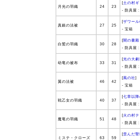
[
土の村ギ
月光の羽織
24
23
- 防具屋 
[
ザワール
真銀の法被
27
25
- 宝箱
[
闇の書殿
白鷲の羽織
30
28
- 防具屋 
[
光の大劇
幼竜の被布
33
31
- 防具屋 
[
風の社
]
翼の法被
46
42
- 宝箱
[
七章以降
戦乙女の羽織
40
37
- 防具屋 
[
火の村テ
魔竜の羽織
51
48
- 防具屋 
[
歪んだ聖域
ミステ・クローズ
63
59