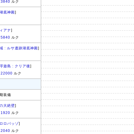
:
3840
ルク
湖底神殿
]
ィアナ
]
:
5840
ルク
域 : ルサ遺跡湖底神殿
]
浮遊島 : クリア後
]
:
22000
ルク
期装備
の大絶壁
]
:
1920
ルク
ロロバッゾ
]
:
2040
ルク