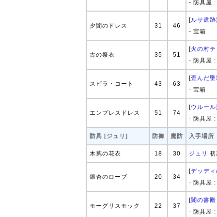
- 防具屋 
[
ルサ遺跡
夕闇のドレス
31
46
- 宝箱
[
火の村テ
古の祭衣
35
51
- 防具屋 
[
歪んだ聖
スピラ・コート
43
63
- 宝箱
[
ウルール
エンプレスドレス
51
74
- 防具屋 
防具 [ジュリ]
防御
魔防
入手場所
木蔦の花衣
18
30
ジュリ
初
[
デッディ
銀杏のローブ
20
34
- 防具屋 
[
闇の書殿
モーグリスモック
22
37
- 防具屋 