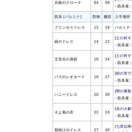
月銀のクローク
64
56
- 防具屋 
防具 [パルミナ]
防御
魔防
入手場所
プリンセスドレス
12
19
パルミナ
[
土の村ギ
絹のドレス
14
22
- 防具屋 
[
土の村ギ
王宮兵の肩鎧
16
24
- 防具屋 
[
樹の里ヴ
バラのレオタード
18
27
- 防具屋 
[
闇の書殿
ハニードレス
20
30
- 防具屋 
[
光の大劇
そよ風の衣
22
33
- 防具屋 
[
七章以降
朝焼けのドレス
27
40