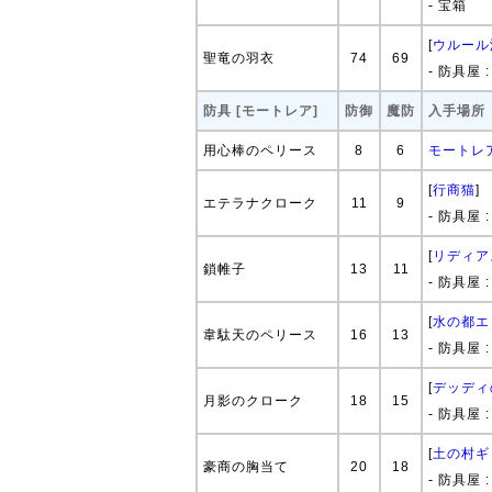
- 宝箱
[
ウルール
聖竜の羽衣
74
69
- 防具屋 
防具 [モートレア]
防御
魔防
入手場所
用心棒のペリース
8
6
モートレ
[
行商猫
]
エテラナクローク
11
9
- 防具屋 
[
リディア
鎖帷子
13
11
- 防具屋 
[
水の都エ
韋駄天のペリース
16
13
- 防具屋 
[
デッディ
月影のクローク
18
15
- 防具屋 
[
土の村ギ
豪商の胸当て
20
18
- 防具屋 