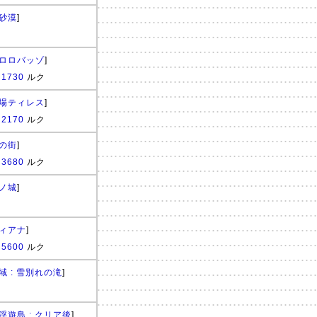
砂漠
]
ロロバッゾ
]
:
1730
ルク
場ティレス
]
:
2170
ルク
の街
]
:
3680
ルク
ノ城
]
ィアナ
]
:
5600
ルク
域 : 雪別れの滝
]
浮遊島 : クリア後
]