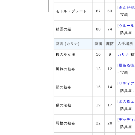
[
歪んだ聖
モトル・プレート
67
63
- 宝箱
[
ウルール
精霊の鎧
80
74
- 防具屋 
防具 [カリナ]
防御
魔防
入手場所
桜の巫女服
10
9
カリナ
初
[
風薫る街
風鈴の被布
13
12
- 宝箱
[
リディア
絹の被布
16
14
- 防具屋 
[
水の都エ
鱗の法被
19
17
- 防具屋 
[
デッディ
羽根の被布
22
20
- 防具屋 