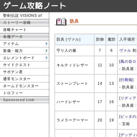
ゲーム攻略ノート
聖剣伝説 VISIONS of
防具
ストーリー攻略
攻略チャート
各種データ
防具 [ヴァル]
防御
魔防
入手場所
アイテム
守り人の服
7
6
ヴァル
初
装備・能力
エレメントボード
[
風の谷ロ
サイドクエスト
キルティドレザー
11
10
- 防具屋 
サボテン君
通常モンスター
[
行商猫
]
ストーンプレート
14
13
ネームドモンスター
- 防具屋 
トロフィー
[
リディア
Sponsored Link
ハードレザー
17
16
- 防具屋 
[
ピッタの
ラメラーアーマー
20
19
- 宝箱
[
デッディ