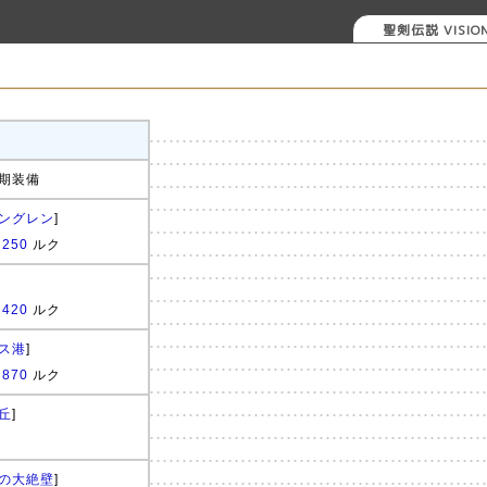
聖剣伝説 VISION
期装備
ングレン
]
:
250
ルク
:
420
ルク
ス港
]
:
870
ルク
丘
]
の大絶壁
]