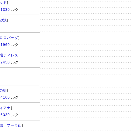
ッド
]
:
1330
ルク
砂漠
]
ロロバッゾ
]
:
1960
ルク
場ティレス
]
:
2450
ルク
の街
]
:
4160
ルク
ィアナ
]
:
6330
ルク
 : フーラ山
]