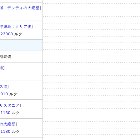
域 : デッディの大絶壁
]
浮遊島 : クリア後
]
:
23000
ルク
期装備
道
]
ス港
]
:
910
ルク
リスタニア
]
:
1130
ルク
の大絶壁
]
:
1180
ルク