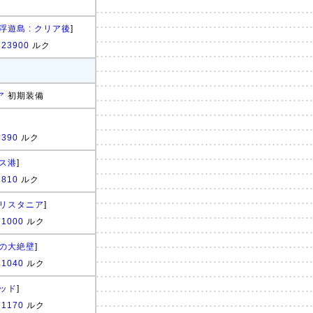
浮遊島 : クリア後
]
:
23900
ルク
ア
初期装備
:
390
ルク
ス港
]
:
810
ルク
リスタニア
]
:
1000
ルク
の大絶壁
]
:
1040
ルク
ッド
]
:
1170
ルク