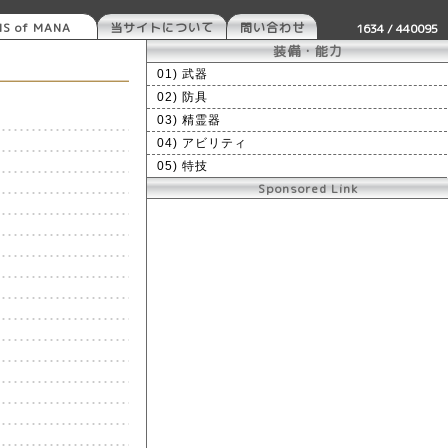
S of MANA
当サイトについて
問い合わせ
1634 / 440095
装備・能力
01) 武器
02) 防具
03) 精霊器
04) アビリティ
05) 特技
Sponsored Link