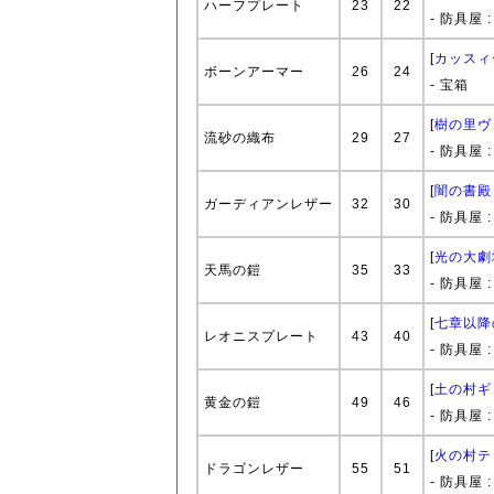
ハーフプレート
23
22
- 防具屋 
[
カッスィ
ボーンアーマー
26
24
- 宝箱
[
樹の里ヴ
流砂の織布
29
27
- 防具屋 
[
闇の書殿
ガーディアンレザー
32
30
- 防具屋 
[
光の大劇
天馬の鎧
35
33
- 防具屋 
[
七章以降
レオニスプレート
43
40
- 防具屋 
[
土の村ギ
黄金の鎧
49
46
- 防具屋 
[
火の村テ
ドラゴンレザー
55
51
- 防具屋 