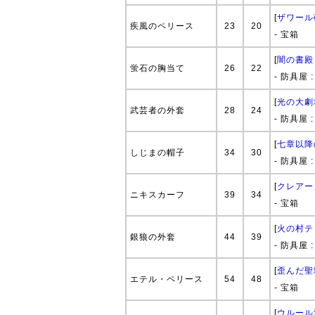
[
ザワール
疾風のペリース
23
20
- 宝箱
[
闇の書殿
蛍石の胸当て
26
22
- 防具屋 
[
光の大劇
武芸者の外套
28
24
- 防具屋 
[
七章以降
しじまの帽子
34
30
- 防具屋 
[
クレアー
ニキスカーフ
39
34
- 宝箱
[
火の村テ
銀狼の外套
44
39
- 防具屋 
[
歪んだ聖
エテル・ペリース
54
48
- 宝箱
[
ウルール