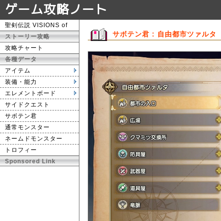
ゲーム攻略ノート
聖剣伝説 VISIONS of
サボテン君 : 自由都市ツァルタ
ストーリー攻略
攻略チャート
各種データ
アイテム
装備・能力
エレメントボード
サイドクエスト
サボテン君
通常モンスター
ネームドモンスター
トロフィー
Sponsored Link