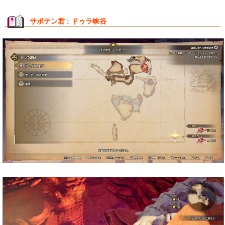
サボテン君 : ドゥラ峡谷