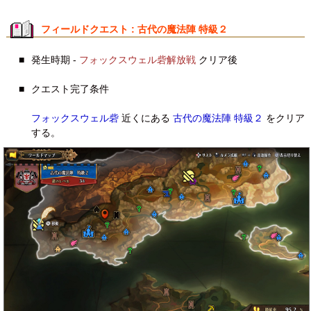
フィールドクエスト : 古代の魔法陣 特級２
■
発生時期 -
フォックスウェル砦解放戦
クリア後
■
クエスト完了条件
フォックスウェル砦
近くにある
古代の魔法陣 特級２
をクリア
する。