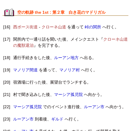
空の軌跡 the 1st : 第２章 白き花のマドリガル
[16]
西ボース街道
-
クローネ山道
を通って
峠の関所
へ行く。
[17]
関所内で一通り話を聞いた後、メインクエスト『
クローネ山道
の魔獣退治
』を完了する。
[18]
通行手続きをした後、
ルーアン地方
へ出る。
[19]
マノリア間道
を通って、
マノリア村
へ行く。
[20]
宿酒場に行った後、展望台でランチする。
[21]
村で聞き込みした後、
マーシア孤児院
へ向かう。
[22]
マーシア孤児院
でのイベント進行後、
ルーアン市
へ向かう。
[23]
ルーアン市
到着後、
ギルド
へ行く。