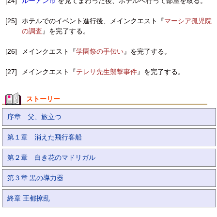
[24]
ルーアン市
を見てまわった後、ホテルへ行って部屋を取る。
[25]
ホテルでのイベント進行後、メインクエスト『
マーシア孤児院
の調査
』を完了する。
[26]
メインクエスト『
学園祭の手伝い
』を完了する。
[27]
メインクエスト『
テレサ先生襲撃事件
』を完了する。
ストーリー
序章 父、旅立つ
第１章 消えた飛行客船
第２章 白き花のマドリガル
第３章 黒の導力器
終章 王都撩乱