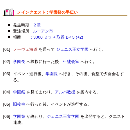
メインクエスト : 学園祭の手伝い
■
発生時期
: ２章
■
受注場所
: ルーアン市
■
報酬
: 3000 ミラ + 取得 BP 5 (+2)
[01]
メーヴェ海道
を通って
ジェニス王立学園
へ行く。
[02]
学園長
へ挨拶に行った後、
生徒会室
へ行く。
[03]
イベント進行後、
学園長
へ行き、その後、食堂で夕食会をす
る。
[04]
学園祭
を見てまわり、
アルバ教授
を案内する。
[05]
旧校舎
へ行った後、イベントが進行する。
[06]
学園祭
が終わり、
ジェニス王立学園
を出発すると、クエスト
達成。