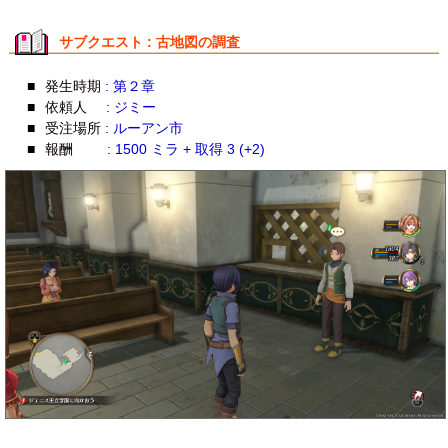
サブクエスト : 古地図の調査
■
発生時期
: 第２章
■
依頼人
: ジミー
■
受注場所
: ルーアン市
■
報酬
: 1500 ミラ + 取得 3 (+2)