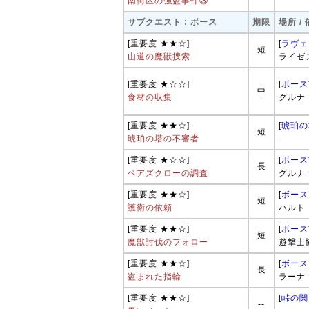
南街区の強盗事件③
サブクエスト : ボース
期限
場所 /
[重要度 ★★☆]
[
ラヴェ
短
山道の魔獣捜索
ライゼ
[重要度 ★☆☆]
[
ボース
中
食材の収集
グルナ
[重要度 ★★☆]
[
琥珀の
短
琥珀の塔の不審者
-
[重要度 ★☆☆]
[
ボース
長
ベアズクローの調査
グルナ
[重要度 ★★☆]
[
ボース
短
護衛の依頼
ハルト
[重要度 ★★☆]
[
ボース
短
魔獣討伐のフォロー
遊撃士
[重要度 ★★☆]
[
ボース
長
盗まれた指輪
ラーナ
[重要度 ★★☆]
[
峠の関
--