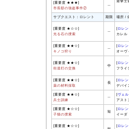
遊撃士
[重要度 ★★★]
--
市長邸の強盗事件②
サブクエスト : ロレント
期限
場所 /
[重要度 ★☆☆]
[
ロレン
--
光る石の捜索
カレル
[重要度 ★★☆]
[
ロレン
--
キノコ狩り
オーヴ
[重要度 ★★☆]
[
ロレン
中
街道灯の交換
フライ
[重要度 ★★☆]
[
ロレン
長
薬の材料採取
デバイ
[重要度 ★★☆]
[
ヴェル
--
兵士訓練
アスト
[重要度 ★☆☆]
[
ロレン
短
子猫の捜索
イーダ
[重要度 ★☆☆]
[
ロレン
短