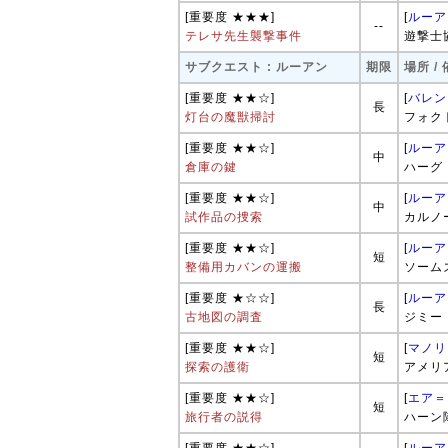
[重要度 ★★★]
[
ルーア
--
テレサ先生襲撃事件
遊撃士
サブクエスト : ルーアン
期限
場所 /
[重要度 ★★☆]
[
バレン
長
灯台の魔獣掃討
フォク
[重要度 ★★☆]
[
ルーア
中
倉庫の鍵
ハーグ
[重要度 ★★☆]
[
ルーア
中
試作品の捜索
カルノ
[重要度 ★★☆]
[
ルーア
短
整備用カバンの運搬
ソーム
[重要度 ★☆☆]
[
ルーア
長
古地図の調査
ジミー
[重要度 ★★☆]
[
マノリ
短
探索の護衛
アメリ
[重要度 ★★☆]
[
エア＝
短
旅行者の説得
ハーン