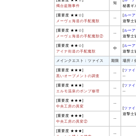
[重要度 ★★☆]
[
ルーア
短
燭台盗難事件
秘書ギ
[重要度 ★★☆]
[
ルーア
--
メーヴェ海道の手配魔獣
遊撃士
[重要度 ★★☆]
[
ルーア
--
メーヴェ海道の手配魔獣②
遊撃士
[重要度 ★★☆]
[
ルーア
中
アイナ街道の手配魔獣
遊撃士
メインクエスト : ツァイス
期限
場所 /
[重要度 ★★★]
[
ツァイ
--
黒いオーブメントの調査
--
[重要度 ★★★]
[
ツァイ
--
エルモ温泉のポンプ修理
--
[重要度 ★★★]
--
中央工房の異変
[
ツァイ
遊撃士
[重要度 ★★★]
--
中央工房の異変②
[重要度 ★★★]
--