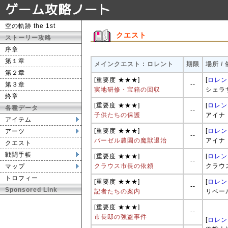
ゲーム攻略ノート
空の軌跡 the 1st
クエスト
ストーリー攻略
序章
第１章
メインクエスト : ロレント
期限
場所 /
第２章
[重要度 ★★★]
[
ロレン
第３章
--
実地研修・宝箱の回収
シェラ
終章
[重要度 ★★★]
[
ロレン
各種データ
--
子供たちの保護
アイナ
アイテム
[重要度 ★★★]
[
ロレン
アーツ
--
パーゼル農園の魔獣退治
アイナ
クエスト
戦闘手帳
[重要度 ★★★]
[
ロレン
--
クラウス市長の依頼
クラウ
マップ
トロフィー
[重要度 ★★★]
[
ロレン
--
Sponsored Link
記者たちの案内
リベー
[重要度 ★★★]
--
市長邸の強盗事件
[
ロレン