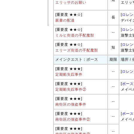
エリッサのお願い
エリッ
[重要度 ★★☆]
[
ロレン
長
親書の配達
デバイ
[重要度 ★★☆]
[
ロレン
--
ミルヒ街道の手配魔獣
遊撃士
[重要度 ★★☆]
[
ロレン
短
エリーズ街道の手配魔獣
遊撃士
メインクエスト : ボース
期限
場所 /
[重要度 ★★★]
--
[
ロレン
定期船失踪事件
[重要度 ★★★]
[
ボース
--
定期船失踪事件②
メイベ
[重要度 ★★★]
--
南街区の強盗事件
[重要度 ★★★]
[
ボース
--
南街区の強盗事件②
メイベ
[重要度 ★★★]
--