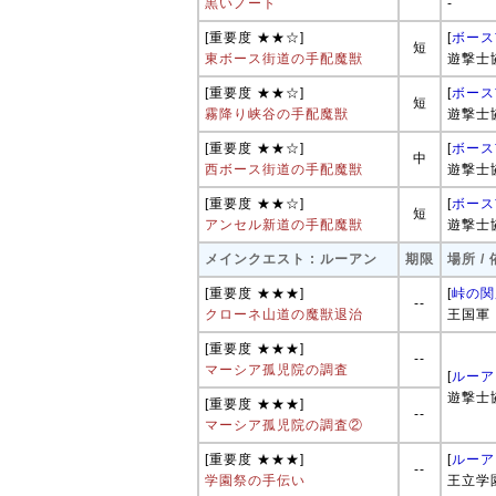
黒いノート
-
[重要度 ★★☆]
[
ボース
短
東ボース街道の手配魔獣
遊撃士
[重要度 ★★☆]
[
ボース
短
霧降り峡谷の手配魔獣
遊撃士
[重要度 ★★☆]
[
ボース
中
西ボース街道の手配魔獣
遊撃士
[重要度 ★★☆]
[
ボース
短
アンセル新道の手配魔獣
遊撃士
メインクエスト : ルーアン
期限
場所 /
[重要度 ★★★]
[
峠の関
--
クローネ山道の魔獣退治
王国軍
[重要度 ★★★]
--
マーシア孤児院の調査
[
ルーア
遊撃士
[重要度 ★★★]
--
マーシア孤児院の調査②
[重要度 ★★★]
[
ルーア
--
学園祭の手伝い
王立学