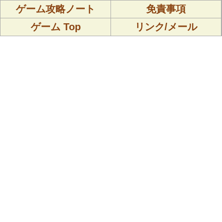
ゲーム攻略ノート
免責事項
ゲーム Top
リンク/メール