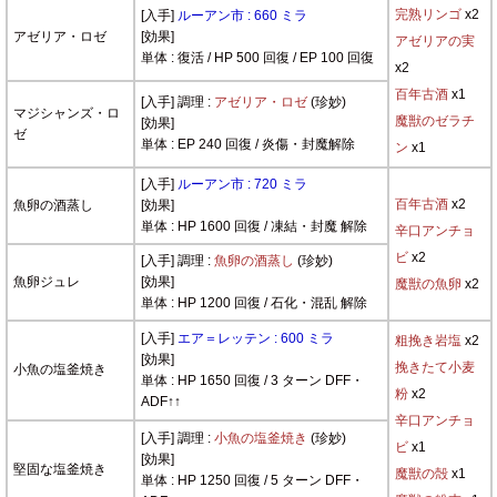
完熟リンゴ
x2
[入手]
ルーアン市 : 660 ミラ
アゼリア・ロゼ
[効果]
アゼリアの実
単体 : 復活 / HP 500 回復 / EP 100 回復
x2
百年古酒
x1
[入手] 調理 :
アゼリア・ロゼ
(珍妙)
マジシャンズ・ロ
魔獣のゼラチ
[効果]
ゼ
単体 : EP 240 回復 / 炎傷・封魔解除
ン
x1
[入手]
ルーアン市 : 720 ミラ
百年古酒
x2
魚卵の酒蒸し
[効果]
単体 : HP 1600 回復 / 凍結・封魔 解除
辛口アンチョ
ビ
x2
[入手] 調理 :
魚卵の酒蒸し
(珍妙)
魚卵ジュレ
[効果]
魔獣の魚卵
x2
単体 : HP 1200 回復 / 石化・混乱 解除
[入手]
エア＝レッテン : 600 ミラ
粗挽き岩塩
x2
[効果]
挽きたて小麦
小魚の塩釜焼き
単体 : HP 1650 回復 / 3 ターン DFF・
粉
x2
ADF↑↑
辛口アンチョ
[入手] 調理 :
小魚の塩釜焼き
(珍妙)
ビ
x1
[効果]
堅固な塩釜焼き
魔獣の殻
x1
単体 : HP 1250 回復 / 5 ターン DFF・