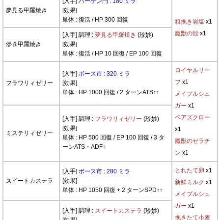
[入手]
ハーケン門 : 180 ミラ
夢見る甲羅焼き
[効果]
単体 : 復活 / HP 300 回復
粗挽き岩塩
x1
魔獣の殻
x1
[入手] 調理 :
夢見る甲羅焼き
(珍妙)
儚き甲羅焼き
[効果]
単体 : 復活 / HP 10 回復 / EP 100 回復
ロイヤルリー
[入手]
ボース市 : 320 ミラ
フ
x1
フラワリィゼリー
[効果]
単体 : HP 1000 回復 / 2 ターンATS↑↑
メイプルシュ
ガー
x1
ベアズクロー
[入手] 調理 :
フラワリィゼリー
(珍妙)
[効果]
x1
ミステリィゼリー
単体 : HP 500 回復 / EP 100 回復 / 3 タ
魔獣のゼラチ
ーンATS・ADF↑
ン
x1
とれたて卵
x1
[入手]
ボース市 : 280 ミラ
スイートカステラ
[効果]
新鮮ミルク
x1
単体 : HP 1050 回復 + 2 ターンSPD↑↑
メイプルシュ
ガー
x1
[入手] 調理 :
スイートカステラ
(珍妙)
挽きたて小麦