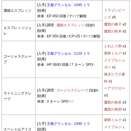
[入手]
王都グランセル : 1040 ミラ
ドラゴンビー
濃縮エスプレッソ
[効果]
単体 : EP 450 回復 / デバフ解除
ンズ
x5
魔獣の種子
x2
[入手] 調理 :
濃縮エスプレッソ
(珍妙)
エスプレッソジュ
[効果]
魔獣の粉末
x2
レ
単体 : EP 350 回復 / CP+25 / デバフ解除
とれたて卵
x1
新鮮ミルク
x1
[入手]
王都グランセル : 1120 ミラ
ゴージャスクレー
[効果]
メイプルシュ
プ
単体 : HP 3600 回復 / 7 ターン SPD↑
ガー
x1
挽きたて小麦
粉
x1
ベアズクロー
[入手] 調理 :
ゴージャスクレープ
(珍妙)
ライトニングクレ
x3
[効果]
ープ
単体 : 3 ターン SPD↑↑↑
魔獣の粉末
x3
魔獣の鳥卵
x1
新鮮ミルク
x1
[入手]
王都グランセル : 1040 ミラ
メイプルシュ
スペシャルアイス
[効果]