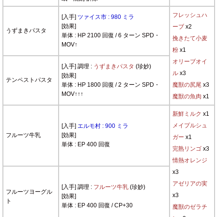
フレッシュハ
[入手]
ツァイス市 : 980 ミラ
[効果]
ーブ
x2
うずまきパスタ
単体 : HP 2100 回復 / 6 ターン SPD・
挽きたて小麦
MOV↑
粉
x1
オリーブオイ
[入手] 調理 :
うずまきパスタ
(珍妙)
ル
x3
[効果]
テンペストパスタ
単体 : HP 1800 回復 / 2 ターン SPD・
魔獣の尻尾
x3
MOV↑↑↑
魔獣の魚肉
x1
新鮮ミルク
x1
メイプルシュ
[入手]
エルモ村 : 900 ミラ
フルーツ牛乳
[効果]
ガー
x1
単体 : EP 400 回復
完熟リンゴ
x3
情熱オレンジ
x3
アゼリアの実
[入手] 調理 :
フルーツ牛乳
(珍妙)
フルーツヨーグル
x3
[効果]
ト
単体 : EP 400 回復 / CP+30
魔獣のゼラチ