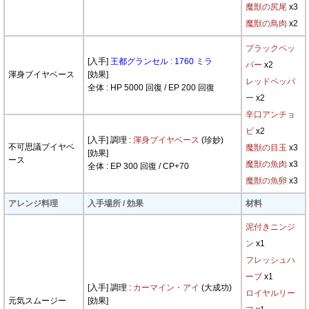
魔獣の尻尾
x3
魔獣の鳥肉
x2
ブラックペッ
[入手]
王都グランセル : 1760 ミラ
パー
x2
渾身ブイヤベース
[効果]
レッドペッパ
全体 : HP 5000 回復 / EP 200 回復
ー
x2
辛口アンチョ
ビ
x2
[入手] 調理 :
渾身ブイヤベース
(珍妙)
不可思議ブイヤベ
魔獣の目玉
x3
[効果]
ース
魔獣の魚肉
x3
全体 : EP 300 回復 / CP+70
魔獣の魚卵
x3
アレンジ料理
入手場所 / 効果
材料
泥付きニンジ
ン
x1
フレッシュハ
ーブ
x1
[入手] 調理 :
カーマイン・アイ
(大成功)
ロイヤルリー
元気スムージー
[効果]