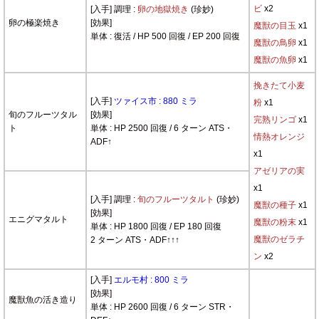
ビ
x2
[入手] 調理 :
卵の地獄焼き
(珍妙)
卵の極楽焼き
[効果]
魔獣の目玉
x1
単体 : 復活 / HP 500 回復 / EP 200 回復
魔獣の鳥卵
x1
魔獣の魚卵
x1
挽きたて小麦
[入手]
ツァイス市 : 880 ミラ
粉
x1
旬のフルーツタル
[効果]
完熟リンゴ
x1
ト
単体 : HP 2500 回復 / 6 ターン ATS・
情熱オレンジ
ADF↑
x1
アゼリアの実
x1
[入手] 調理 :
旬のフルーツタルト
(珍妙)
魔獣の種子
x1
[効果]
エニグマタルト
魔獣の粉末
x1
単体 : HP 1800 回復 / EP 180 回復
魔獣のゼラチ
2 ターン ATS・ADF↑↑↑
ン
x2
[入手]
エルモ村 : 800 ミラ
[効果]
魔獣魚の活き造り
単体 : HP 2600 回復 / 6 ターン STR・