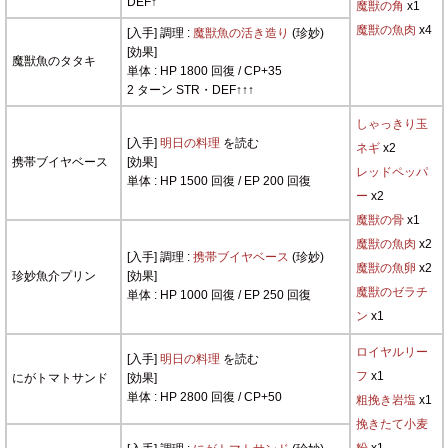
DEF↑
魔獣の角
x1
魔獣の魚肉
x4
[入手] 調理 :
魔獣魚の活き造り
(珍妙)
[効果]
魔獣魚のタタキ
単体 : HP 1800 回復 / CP+35
2 ターン STR・DEF↑↑↑
しゃっきり玉
[入手]
明日の料理
を読む
ネギ
x2
携帯ブイヤベース
[効果]
レッドペッパ
単体 : HP 1500 回復 / EP 200 回復
ー
x2
魔獣の骨
x1
魔獣の魚肉
x2
[入手] 調理 :
携帯ブイヤベース
(珍妙)
魔獣の魚卵
x2
珍妙魚介プリン
[効果]
魔獣のゼラチ
単体 : HP 1000 回復 / EP 250 回復
ン
x1
ロイヤルリー
[入手]
明日の料理
を読む
フ
x1
にがトマトサンド
[効果]
単体 : HP 2800 回復 / CP+50
粗挽き岩塩
x1
挽きたて小麦