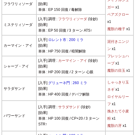
メイプルシュ
フラワリィソーダ
[効果]
ガー
x1
単体 : EP 150 回復 / 毒解除
ベアズクロー
[入手] 調理 :
フラワリィソーダ
(珍妙)
x1
ミステリィソーダ
[効果]
魔獣の種子
x1
単体 : EP 50 回復 / 3 ターン ATS↑
[入手]
ロレント市 : 200 ミラ
泥付きニンジ
カーマイン・アイ
[効果]
ン
x1
単体 : HP 750 回復 / 暗闇解除
フレッシュハ
[入手] 調理 :
カーマイン・アイ
(珍妙)
ーブ
x1
シャープ・アイ
[効果]
魔獣の目玉
x1
単体 : HP 200 回復 / 2 ターン 心眼
しゃっきり玉
[入手]
グリューネ門 : 260 ミラ
サラダサンド
[効果]
ネギ
x1
単体 : HP 400 回復 / デバフ解除
ロイヤルリー
フ
x1
[入手] 調理 :
サラダサンド
(珍妙)
挽きたて小麦
[効果]
パワーサンド
単体 : HP 100 回復 / CP+20 / 3 ターン
粉
x1
STR↑
魔獣の牙
x1