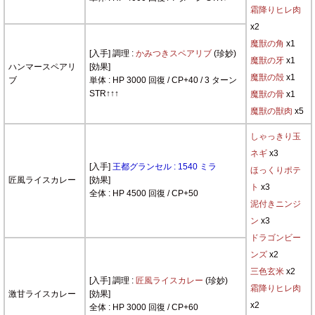
霜降りヒレ肉
x2
魔獣の角
x1
[入手] 調理 :
かみつきスペアリブ
(珍妙)
魔獣の牙
x1
ハンマースペアリ
[効果]
魔獣の殻
x1
ブ
単体 : HP 3000 回復 / CP+40 / 3 ターン
STR↑↑↑
魔獣の骨
x1
魔獣の獣肉
x5
しゃっきり玉
ネギ
x3
[入手]
王都グランセル : 1540 ミラ
ほっくりポテ
匠風ライスカレー
[効果]
ト
x3
全体 : HP 4500 回復 / CP+50
泥付きニンジ
ン
x3
ドラゴンビー
ンズ
x2
三色玄米
x2
[入手] 調理 :
匠風ライスカレー
(珍妙)
霜降りヒレ肉
激甘ライスカレー
[効果]
x2
全体 : HP 3000 回復 / CP+60