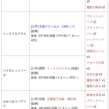
x2
魔獣の鳥卵
x2
フレッシュハ
ーブ
x2
[入手]
王都グランセル : 1360 ミラ
ブラックペッ
[効果]
ミックスカクテル
パー
x2
単体 : EP 400 回復 / CP+40 / 7 ターン
レッドペッパ
ATS↑
ー
x2
情熱オレンジ
x3
アゼリアの実
[入手] 調理 :
ミックスカクテル
(珍妙)
x3
バイオレットソー
[効果]
百年古酒
x3
ダ
単体 : EP 600 回復 / 3 ターン ATS↑↑↑
魔獣の種子
x1
魔獣の目玉
x3
粗挽き岩塩
x1
[入手] 空箱 :
王都地下水路・西区画
ブラックペッ
かみつきスペアリ
[効果]
ブ
パー
x2
単体 : HP 4000 回復 / 7 ターン STR↑