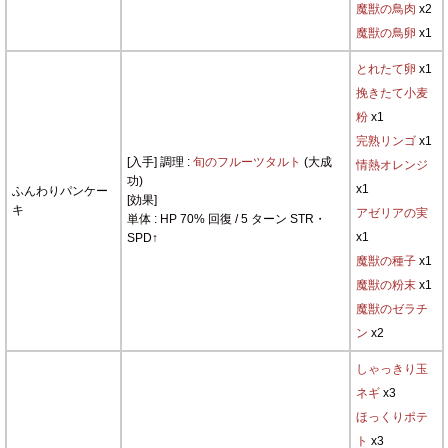
魔獣の鳥肉
x2
魔獣の鳥卵
x1
とれたて卵
x1
挽きたて小麦
粉
x1
完熟リンゴ
x1
[入手] 調理 :
旬のフルーツタルト
(大成
情熱オレンジ
功)
x1
ふんわりパンケー
[効果]
キ
アゼリアの実
単体 : HP 70% 回復 / 5 ターン STR・
x1
SPD↑
魔獣の種子
x1
魔獣の粉末
x1
魔獣のゼラチ
ン
x2
しゃっきり玉
ネギ
x3
ほっくりポテ
ト
x3