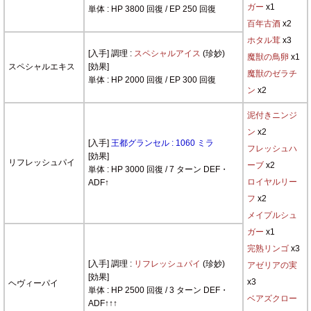
ガー
x1
単体 : HP 3800 回復 / EP 250 回復
百年古酒
x2
ホタル茸
x3
[入手] 調理 :
スペシャルアイス
(珍妙)
魔獣の鳥卵
x1
スペシャルエキス
[効果]
魔獣のゼラチ
単体 : HP 2000 回復 / EP 300 回復
ン
x2
泥付きニンジ
ン
x2
[入手]
王都グランセル : 1060 ミラ
フレッシュハ
[効果]
リフレッシュパイ
ーブ
x2
単体 : HP 3000 回復 / 7 ターン DEF・
ロイヤルリー
ADF↑
フ
x2
メイプルシュ
ガー
x1
完熟リンゴ
x3
[入手] 調理 :
リフレッシュパイ
(珍妙)
アゼリアの実
[効果]
x3
ヘヴィーパイ
単体 : HP 2500 回復 / 3 ターン DEF・
ベアズクロー
ADF↑↑↑