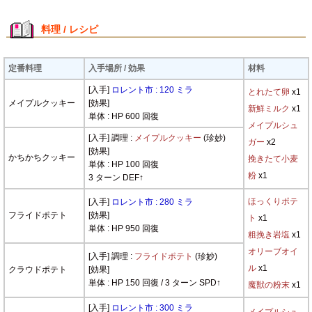
料理 / レシピ
定番料理
入手場所 / 効果
材料
[入手]
ロレント市 : 120 ミラ
とれたて卵
x1
メイプルクッキー
[効果]
新鮮ミルク
x1
単体 : HP 600 回復
メイプルシュ
[入手] 調理 :
メイプルクッキー
(珍妙)
ガー
x2
[効果]
かちかちクッキー
挽きたて小麦
単体 : HP 100 回復
粉
x1
3 ターン DEF↑
ほっくりポテ
[入手]
ロレント市 : 280 ミラ
フライドポテト
[効果]
ト
x1
単体 : HP 950 回復
粗挽き岩塩
x1
オリーブオイ
[入手] 調理 :
フライドポテト
(珍妙)
ル
x1
クラウドポテト
[効果]
単体 : HP 150 回復 / 3 ターン SPD↑
魔獣の粉末
x1
[入手]
ロレント市 : 300 ミラ