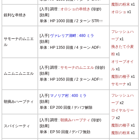
魔獣の粉末
x1
[入手] 調理 :
オロショの串焼き
(珍妙)
オロショ
x1
鋭利な串焼き
[効果]
単体 : HP 1000 回復 / 2 ターン STR↑↑
フレッシュハ
[入手]
ヴァレリア湖畔 : 480 ミラ
サモーナのムニエ
ーブ
x1
[効果]
ル
挽きたて小麦
単体 : HP 1350 回復 / 4 ターン ADF↑
粉
x1
オリーブオイ
[入手] 調理 :
サモーナのムニエル
(珍妙)
ル
x1
ムニムニムニエル
[効果]
魔獣の種子
x1
単体 : HP 1050 回復 / 2 ターン ADF↑↑
サモーナ
x1
フレッシュハ
[入手]
マノリア村 : 400 ミラ
朝摘みハーブティ
[効果]
ーブ
x2
単体 : EP 200 回復 / デバフ解除
ロイヤルリー
フ
x2
[入手] 調理 :
朝摘みハーブティ
(珍妙)
魔獣の種子
x1
スパイシーティ
[効果]
単体 : EP 50 回復 / デバフ無効
魔獣の粉末
x1