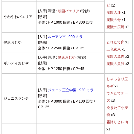
ビ
x2
[入手] 調理 :
頑固パエリア
(珍妙)
魔獣の牙
x1
やわやわパエリア
[効果]
魔獣の骨
x1
全体 : HP 1000 回復 / EP 300 回復
魔獣の尻尾
x1
[入手]
ルーアン市 : 900 ミラ
とれたて卵
x1
健康おじや
[効果]
全体 : HP 2500 回復 / CP+35
三色玄米
x3
魔獣の魚肉
x2
[入手] 調理 :
健康おじや
(珍妙)
ギルティおじや
[効果]
魔獣の魚卵
x2
全体 : HP 1250 回復 / CP+45
しゃっきり玉
ネギ
x2
[入手]
ジェニス王立学園 : 920 ミラ
できたてチー
[効果]
ジェニスランチ
ズ
x3
全体 : HP 3000 回復 / EP 100 回復 /
CP+25
挽きたて小麦
粉
x3
霜降りヒレ肉
x1