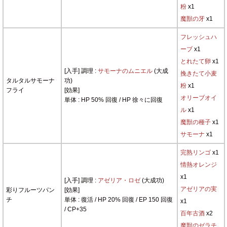
粉
x1
魔獣の牙
x1
フレッシュハ
ーブ
x1
とれたて卵
x1
[入手] 調理 :
サモーナのムニエル
(大成
挽きたて小麦
タルタルサモーナ
功)
粉
x1
フライ
[効果]
オリーブオイ
単体 : HP 50% 回復 / HP 徐々に回復
ル
x1
魔獣の種子
x1
サモーナ
x1
完熟リンゴ
x1
情熱オレンジ
x1
[入手] 調理 :
アゼリア・ロゼ
(大成功)
アゼリアの実
彩りフルーツパン
[効果]
チ
単体 : 復活 / HP 20% 回復 / EP 150 回復
x1
/ CP+35
百年古酒
x2
魔獣のゼラチ