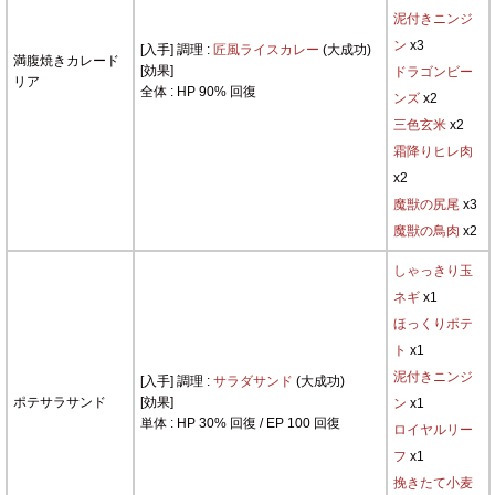
泥付きニンジ
ン
x3
[入手] 調理 :
匠風ライスカレー
(大成功)
満腹焼きカレード
[効果]
ドラゴンビー
リア
全体 : HP 90% 回復
ンズ
x2
三色玄米
x2
霜降りヒレ肉
x2
魔獣の尻尾
x3
魔獣の鳥肉
x2
しゃっきり玉
ネギ
x1
ほっくりポテ
ト
x1
泥付きニンジ
[入手] 調理 :
サラダサンド
(大成功)
ポテサラサンド
[効果]
ン
x1
単体 : HP 30% 回復 / EP 100 回復
ロイヤルリー
フ
x1
挽きたて小麦