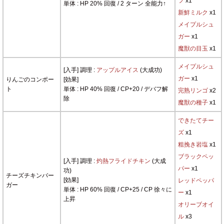
フ
x1
単体 : HP 20% 回復 / 2 ターン 全能力↑
新鮮ミルク
x1
メイプルシュ
ガー
x1
魔獣の目玉
x1
メイプルシュ
[入手] 調理 :
アップルアイス
(大成功)
ガー
x1
りんごのコンポー
[効果]
ト
単体 : HP 40% 回復 / CP+20 / デバフ解
完熟リンゴ
x2
除
魔獣の種子
x1
できたてチー
ズ
x1
粗挽き岩塩
x1
ブラックペッ
[入手] 調理 :
灼熱フライドチキン
(大成
パー
x1
功)
チーズチキンバー
[効果]
レッドペッパ
ガー
単体 : HP 60% 回復 / CP+25 / CP 徐々に
ー
x1
上昇
オリーブオイ
ル
x3