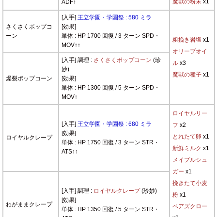
魔獣の粉末
x1
ADF↑
[入手]
王立学園・学園祭 : 580 ミラ
さくさくポップコ
[効果]
ーン
単体 : HP 1700 回復 / 3 ターン SPD・
粗挽き岩塩
x1
MOV↑↑
オリーブオイ
[入手] 調理 :
さくさくポップコーン
(珍
ル
x3
妙)
魔獣の種子
x1
爆裂ポップコーン
[効果]
単体 : HP 1300 回復 / 5 ターン SPD・
MOV↑
ロイヤルリー
[入手]
王立学園・学園祭 : 680 ミラ
フ
x2
[効果]
とれたて卵
x1
ロイヤルクレープ
単体 : HP 1750 回復 / 3 ターン STR・
新鮮ミルク
x1
ATS↑↑
メイプルシュ
ガー
x1
挽きたて小麦
[入手] 調理 :
ロイヤルクレープ
(珍妙)
粉
x1
[効果]
わがままクレープ
ベアズクロー
単体 : HP 1350 回復 / 5 ターン STR・