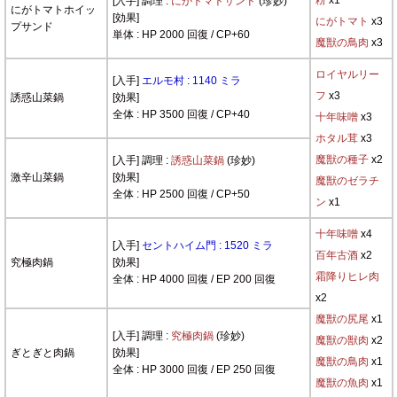
粉
x1
[入手] 調理 :
にがトマトサンド
(珍妙)
にがトマトホイッ
[効果]
にがトマト
x3
プサンド
単体 : HP 2000 回復 / CP+60
魔獣の鳥肉
x3
ロイヤルリー
[入手]
エルモ村 : 1140 ミラ
フ
x3
誘惑山菜鍋
[効果]
全体 : HP 3500 回復 / CP+40
十年味噌
x3
ホタル茸
x3
魔獣の種子
x2
[入手] 調理 :
誘惑山菜鍋
(珍妙)
激辛山菜鍋
[効果]
魔獣のゼラチ
全体 : HP 2500 回復 / CP+50
ン
x1
十年味噌
x4
[入手]
セントハイム門 : 1520 ミラ
百年古酒
x2
究極肉鍋
[効果]
霜降りヒレ肉
全体 : HP 4000 回復 / EP 200 回復
x2
魔獣の尻尾
x1
[入手] 調理 :
究極肉鍋
(珍妙)
魔獣の獣肉
x2
ぎとぎと肉鍋
[効果]
魔獣の鳥肉
x1
全体 : HP 3000 回復 / EP 250 回復
魔獣の魚肉
x1