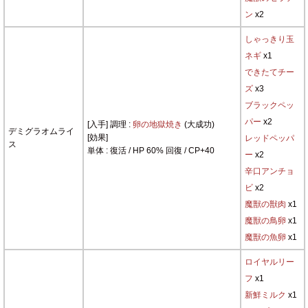
ン
x2
しゃっきり玉
ネギ
x1
できたてチー
ズ
x3
ブラックペッ
パー
x2
[入手] 調理 :
卵の地獄焼き
(大成功)
デミグラオムライ
[効果]
レッドペッパ
ス
単体 : 復活 / HP 60% 回復 / CP+40
ー
x2
辛口アンチョ
ビ
x2
魔獣の獣肉
x1
魔獣の鳥卵
x1
魔獣の魚卵
x1
ロイヤルリー
フ
x1
新鮮ミルク
x1