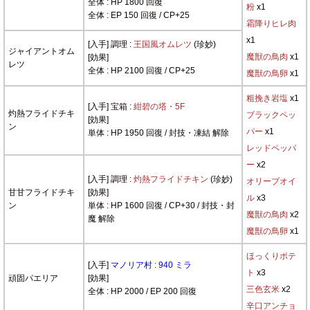
全体 : HP 1800 回復
粉
x1
全体 : EP 150 回復 / CP+25
霜降りヒレ肉
x1
[入手] 調理 :
王国風オムレツ
(珍妙)
ジャイアントオム
魔獣の鳥肉
x1
[効果]
レツ
全体 : HP 2100 回復 / CP+25
魔獣の鳥卵
x1
粗挽き岩塩
x1
[入手] 宝箱 :
紺碧の塔・5F
灼熱フライドチキ
ブラックペッ
[効果]
ン
パー
x1
単体 : HP 1950 回復 / 封技・凍結 解除
レッドペッパ
ー
x2
[入手] 調理 :
灼熱フライドチキン
(珍妙)
オリーブオイ
甘甘フライドチキ
[効果]
ル
x3
ン
単体 : HP 1600 回復 / CP+30 / 封技・封
魔獣の鳥肉
x2
魔 解除
魔獣の鳥卵
x1
ほっくりポテ
[入手]
マノリア村 : 940 ミラ
ト
x3
頑固パエリア
[効果]
三色玄米
x2
全体 : HP 2000 / EP 200 回復
辛口アンチョ