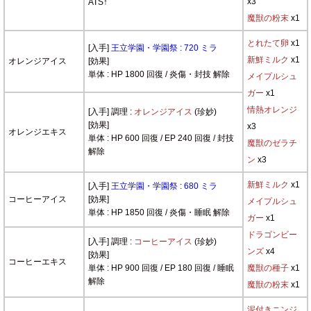
x3
ATS↑
魔獣の粉末
x1
とれたて卵
x1
[入手]
王立学園・学園祭 : 720 ミラ
新鮮ミルク
x1
オレンジアイス
[効果]
単体 : HP 1800 回復 / 炎傷・封技 解除
メイプルシュ
ガー
x1
情熱オレンジ
[入手] 調理 :
オレンジアイス
(珍妙)
[効果]
x3
オレンジエキス
単体 : HP 600 回復 / EP 240 回復 / 封技
魔獣のゼラチ
解除
ン
x3
新鮮ミルク
x1
[入手]
王立学園・学園祭 : 680 ミラ
コーヒーアイス
[効果]
メイプルシュ
単体 : HP 1850 回復 / 炎傷・睡眠 解除
ガー
x1
ドラゴンビー
[入手] 調理 :
コーヒーアイス
(珍妙)
ンズ
x4
[効果]
コーヒーエキス
単体 : HP 900 回復 / EP 180 回復 / 睡眠
魔獣の種子
x1
解除
魔獣の粉末
x1
泥付きニンジ