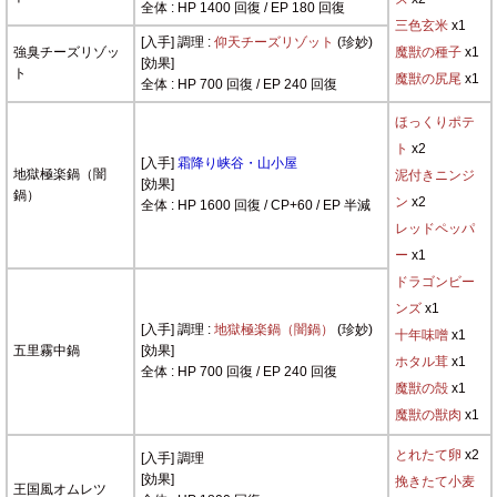
全体 : HP 1400 回復 / EP 180 回復
三色玄米
x1
[入手] 調理 :
仰天チーズリゾット
(珍妙)
強臭チーズリゾッ
魔獣の種子
x1
[効果]
ト
魔獣の尻尾
x1
全体 : HP 700 回復 / EP 240 回復
ほっくりポテ
ト
x2
[入手]
霜降り峡谷・山小屋
地獄極楽鍋（闇
泥付きニンジ
[効果]
鍋）
ン
x2
全体 : HP 1600 回復 / CP+60 / EP 半減
レッドペッパ
ー
x1
ドラゴンビー
ンズ
x1
[入手] 調理 :
地獄極楽鍋（闇鍋）
(珍妙)
十年味噌
x1
五里霧中鍋
[効果]
ホタル茸
x1
全体 : HP 700 回復 / EP 240 回復
魔獣の殻
x1
魔獣の獣肉
x1
とれたて卵
x2
[入手] 調理
[効果]
挽きたて小麦
王国風オムレツ