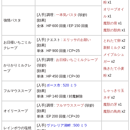
粉
x1
オリーブオイ
[入手] 調理 :
一本気パスタ
(珍妙)
ル
x1
強情パスタ
[効果]
魔獣の骨
x1
全体 : HP 600 回復 / EP 150 回復
魔獣の獣肉
x1
[入手] クエスト :
エリッサのお願い
とれたて卵
x2
お日様いちごミル
[効果]
新鮮ミルク
x2
クレープ
単体 : HP 900 回復 / CP+25
メイプルシュ
[入手] 調理 :
お日様いちごミルクレープ
ガー
x2
かりかりミルクレ
(珍妙)
挽きたて小麦
ープ
[効果]
粉
x2
単体 : HP 450 回復 / CP+30
[入手]
ボース市 : 520 ミラ
しゃっきり玉
フルマウススープ
[効果]
単体 : HP 140 回復 / 封魔解除
ネギ
x2
魔獣の牙
x1
[入手] 調理 :
フルマウススープ
(珍妙)
オイリースープ
[効果]
魔獣の鳥肉
x2
単体 : EP 200 回復 / CP+20
[入手]
ヴァレリア湖畔 : 500 ミラ
レインボウの塩焼