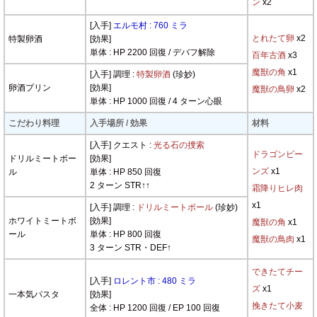
ン
x2
[入手]
エルモ村 : 760 ミラ
とれたて卵
x2
特製卵酒
[効果]
単体 : HP 2200 回復 / デバフ解除
百年古酒
x3
魔獣の角
x1
[入手] 調理 :
特製卵酒
(珍妙)
卵酒プリン
[効果]
魔獣の鳥卵
x2
単体 : HP 1000 回復 / 4 ターン心眼
こだわり料理
入手場所 / 効果
材料
[入手] クエスト :
光る石の捜索
ドラゴンビー
ドリルミートボー
[効果]
ンズ
x1
ル
単体 : HP 850 回復
2 ターン STR↑↑
霜降りヒレ肉
x1
[入手] 調理 :
ドリルミートボール
(珍妙)
ホワイトミートボ
[効果]
魔獣の角
x1
ール
単体 : HP 800 回復
魔獣の鳥肉
x1
3 ターン STR・DEF↑
できたてチー
[入手]
ロレント市 : 480 ミラ
ズ
x1
一本気パスタ
[効果]
挽きたて小麦
全体 : HP 1200 回復 / EP 100 回復