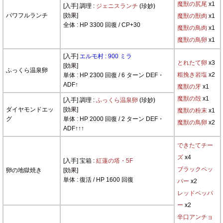
魔獣の尻尾
x1
[入手] 調理 :
ジェニスランチ
(珍妙)
パワフルランチ
[効果]
魔獣の獣肉
x1
全体 : HP 3300 回復 / CP+30
魔獣の鳥肉
x1
魔獣の鳥卵
x1
[入手]
エルモ村 : 900 ミラ
とれたて卵
x3
[効果]
ふっくら温泉卵
粗挽き岩塩
x2
単体 : HP 2300 回復 / 6 ターン DEF・
ADF↑
魔獣の牙
x1
魔獣の殻
x1
[入手] 調理 :
ふっくら温泉卵
(珍妙)
ダイヤモンドエッ
[効果]
魔獣の粉末
x1
グ
単体 : HP 2000 回復 / 2 ターン DEF・
魔獣の鳥卵
x2
ADF↑↑↑
できたてチー
ズ
x4
[入手] 宝箱 :
紅蓮の塔・5F
ブラックペッ
卵の地獄焼き
[効果]
単体 : 復活 / HP 1600 回復
パー
x2
レッドペッパ
ー
x2
辛口アンチョ