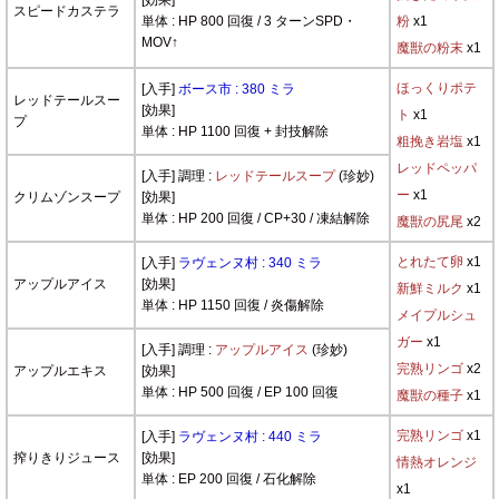
[効果]
スピードカステラ
単体 : HP 800 回復 / 3 ターンSPD・
粉
x1
MOV↑
魔獣の粉末
x1
ほっくりポテ
[入手]
ボース市 : 380 ミラ
レッドテールスー
[効果]
ト
x1
プ
単体 : HP 1100 回復 + 封技解除
粗挽き岩塩
x1
レッドペッパ
[入手] 調理 :
レッドテールスープ
(珍妙)
ー
x1
クリムゾンスープ
[効果]
単体 : HP 200 回復 / CP+30 / 凍結解除
魔獣の尻尾
x2
とれたて卵
x1
[入手]
ラヴェンヌ村 : 340 ミラ
アップルアイス
[効果]
新鮮ミルク
x1
単体 : HP 1150 回復 / 炎傷解除
メイプルシュ
ガー
x1
[入手] 調理 :
アップルアイス
(珍妙)
完熟リンゴ
x2
アップルエキス
[効果]
単体 : HP 500 回復 / EP 100 回復
魔獣の種子
x1
完熟リンゴ
x1
[入手]
ラヴェンヌ村 : 440 ミラ
搾りきりジュース
[効果]
情熱オレンジ
単体 : EP 200 回復 / 石化解除
x1