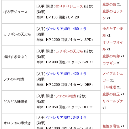
魔獣の角
x1
[入手] 調理 :
搾りきりジュース
(珍妙)
魔獣のゼラチ
ほろ苦ジュース
[効果]
単体 : EP 150 回復 / CP+20
ン
x1
挽きたて小麦
[入手]
ヴァレリア湖畔 : 460 ミラ
カサギンの天ぷら
[効果]
粉
x1
単体 : HP 1200 回復 / 4 ターン SPD↑
オリーブオイ
ル
x1
[入手] 調理 :
カサギンの天ぷら
(珍妙)
魔獣の鳥卵
x1
揚げすぎ天ぷら
[効果]
単体 : HP 900 回復 / 2 ターン SPD↑↑
カサギン
x1
メイプルシュ
[入手]
ヴァレリア湖畔 : 420 ミラ
フナの味噌煮
[効果]
ガー
x1
単体 : HP 1250 回復 / 4 ターン DEF↑
十年味噌
x1
魔獣の目玉
x1
[入手] 調理 :
フナの味噌煮
(珍妙)
リベールブナ
どろどろ味噌煮
[効果]
単体 : HP 950 回復 / 2 ターン DEF↑↑
x1
[入手]
ヴァレリア湖畔 : 340 ミラ
オロショの串焼き
[効果]
粗挽き岩塩
x1
単体 : HP 1300 回復 / 4 ターン STR↑