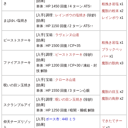
[効果]
き
粗挽き岩塩
x1
単体 : HP 1450 回復 / 4 ターン ATS↑
魔獣の粉末
x2
[入手] 調理 :
レインボウの塩焼き
(珍妙)
レインボウ
x1
まばゆい塩焼き
[効果]
単体 : HP 1150 回復 / 2 ターン ATS↑↑
[入手] 宝箱 :
ラヴェンヌ山道
ビーストステーキ
[効果]
粗挽き岩塩
x1
単体 : HP 1500 回復 / CP+35
ブラックペッ
[入手] 調理 :
ビーストステーキ
(珍妙)
パー
x1
[効果]
ファイアステーキ
魔獣の獣肉
x3
単体 : HP 1200 回復 / CP+30 / 凍結・封
技 解除
[入手] 宝箱 :
クローネ山道
呪いの目ン玉焼き
[効果]
単体 : HP 1550 回復 / 3 ターン心眼
魔獣の目玉
x2
魔獣の鳥卵
x2
[入手] 調理 :
呪いの目ン玉焼き
(珍妙)
スクランブルアイ
[効果]
単体 : HP 1250 回復 / 暗闇・睡眠 解除
[入手]
ボース市 : 440 ミラ
できたてチー
仰天チーズリゾッ
[効果]
ト
ズ
x2