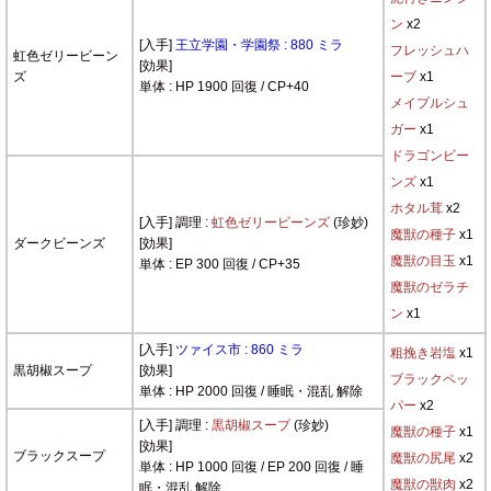
ン
x2
[入手]
王立学園・学園祭 : 880 ミラ
フレッシュハ
虹色ゼリービーン
[効果]
ズ
ーブ
x1
単体 : HP 1900 回復 / CP+40
メイプルシュ
ガー
x1
ドラゴンビー
ンズ
x1
ホタル茸
x2
[入手] 調理 :
虹色ゼリービーンズ
(珍妙)
魔獣の種子
x1
ダークビーンズ
[効果]
魔獣の目玉
x1
単体 : EP 300 回復 / CP+35
魔獣のゼラチ
ン
x1
[入手]
ツァイス市 : 860 ミラ
粗挽き岩塩
x1
黒胡椒スープ
[効果]
ブラックペッ
単体 : HP 2000 回復 / 睡眠・混乱 解除
パー
x2
[入手] 調理 :
黒胡椒スープ
(珍妙)
魔獣の種子
x1
[効果]
ブラックスープ
魔獣の尻尾
x2
単体 : HP 1000 回復 / EP 200 回復 / 睡
魔獣の獣肉
x2
眠・混乱 解除