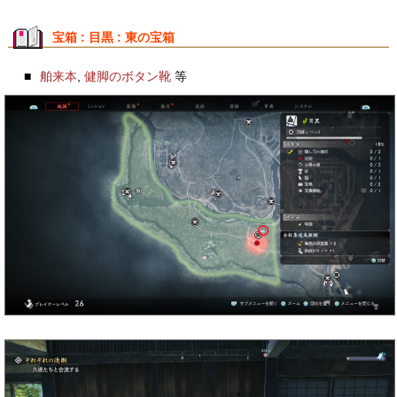
宝箱 : 目黒 : 東の宝箱
■
舶来本
,
健脚のボタン靴
等