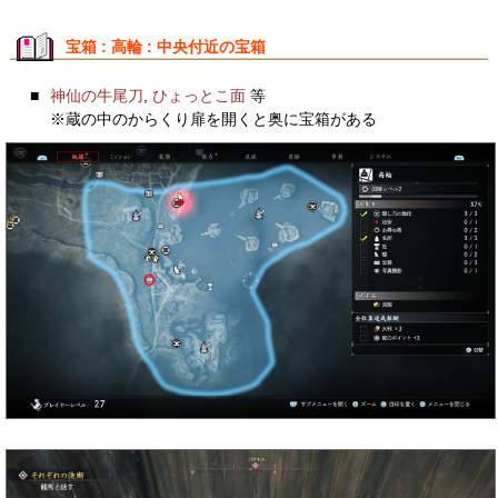
宝箱 : 高輪 : 中央付近の宝箱
■
神仙の牛尾刀
,
ひょっとこ面
等
※蔵の中のからくり扉を開くと奥に宝箱がある