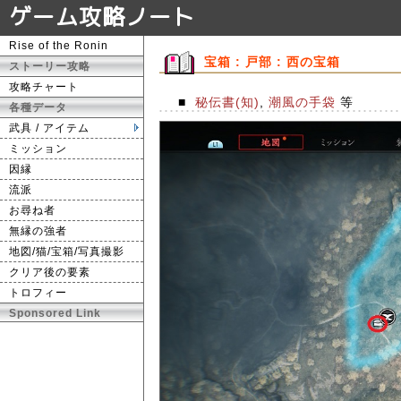
ゲーム攻略ノート
Rise of the Ronin
宝箱 : 戸部 : 西の宝箱
ストーリー攻略
攻略チャート
■
秘伝書(知)
,
潮風の手袋
等
各種データ
武具 / アイテム
ミッション
因縁
流派
お尋ね者
無縁の強者
地図/猫/宝箱/写真撮影
クリア後の要素
トロフィー
Sponsored Link