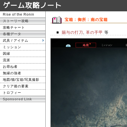
ゲーム攻略ノート
Rise of the Ronin
宝箱 : 御所 : 南の宝箱
ストーリー攻略
攻略チャート
■
賜与の打刀
,
革の手甲
等
各種データ
武具 / アイテム
ミッション
因縁
流派
お尋ね者
無縁の強者
地図/猫/宝箱/写真撮影
クリア後の要素
トロフィー
Sponsored Link