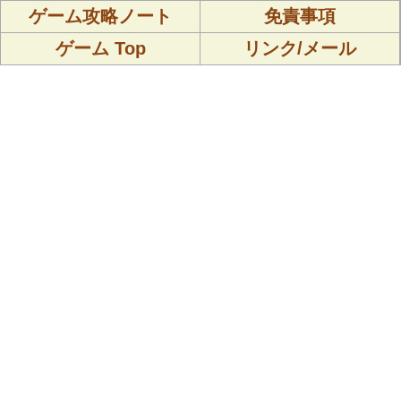
ゲーム攻略ノート
免責事項
ゲーム Top
リンク/メール