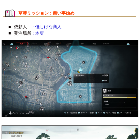
草莽ミッション : 商い事始め
■
依頼人
: 怪しげな商人
■
受注場所
: 本所