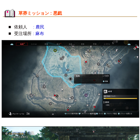
草莽ミッション : 悪戯
■
依頼人
: 農民
■
受注場所
: 麻布