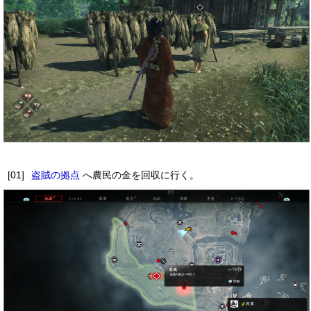
[01]
盗賊の拠点
へ農民の金を回収に行く。