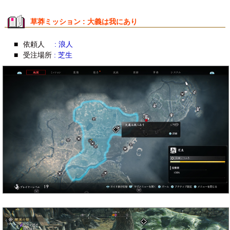
草莽ミッション : 大義は我にあり
■
依頼人
: 浪人
■
受注場所
: 芝生