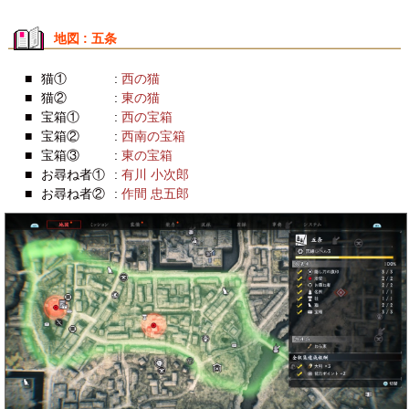
地図 : 五条
■
猫①
:
西の猫
■
猫②
:
東の猫
■
宝箱①
:
西の宝箱
■
宝箱②
:
西南の宝箱
■
宝箱③
:
東の宝箱
■
お尋ね者①
:
有川 小次郎
■
お尋ね者②
:
作間 忠五郎