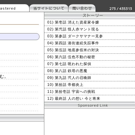
astered
当サイトについて
問い合わせ
273 / 435313
ストーリー
01) 第壱話 消えた資産家令嬢
02) 第弐話 怪人赤マント現る
03) 第参話 ダークサマナー見参
04) 第四話 港街連続失踪事件
05) 第伍話 地底参佰米の対決
。
06) 第六話 伍色不動の秘密
07) 第七話 呪われた探偵
08) 第八話 鉄塔の悪魔
む。
09) 第九話 弐人の召喚師
10) 第拾話 帝都炎上
11) 第拾壱話 宇宙への挑戦
12) 最終話 人の想い 今と将来
Sponsored Link