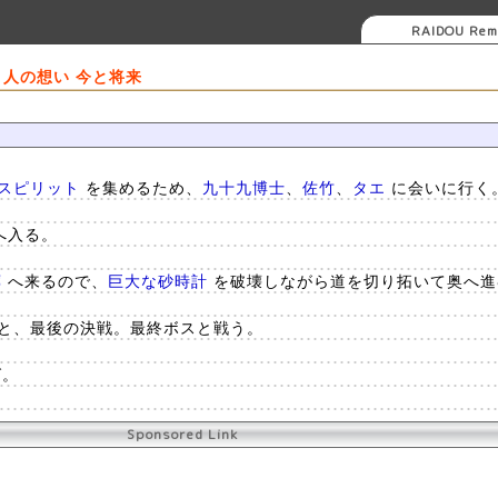
RAIDOU Rem
最終話 人の想い 今と将来
 スピリット
を集めるため、
九十九博士
、
佐竹
、
タエ
に会いに行く
へ入る。
廊
へ来るので、
巨大な砂時計
を破壊しながら道を切り拓いて奥へ進
と、最後の決戦。最終ボスと戦う。
グ。
Sponsored Link