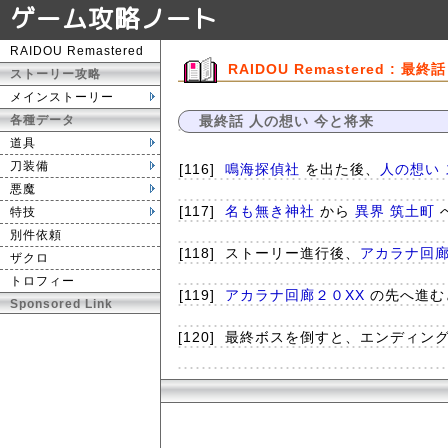
ゲーム攻略ノート
RAIDOU Remastered
RAIDOU Remastered : 
ストーリー攻略
メインストーリー
各種データ
最終話 人の想い 今と将来
道具
刀装備
[116]
鳴海探偵社
を出た後、
人の想い
悪魔
[117]
名も無き神社
から
異界 筑土町
特技
別件依頼
[118]
ストーリー進行後、
アカラナ回
ザクロ
トロフィー
[119]
アカラナ回廊２０XX
の先へ進む
Sponsored Link
[120]
最終ボスを倒すと、エンディン