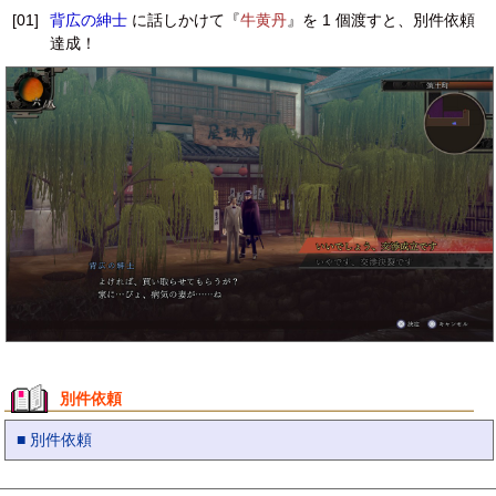
[01]
背広の紳士
に話しかけて『
牛黄丹
』を 1 個渡すと、別件依頼
達成！
別件依頼
■ 別件依頼