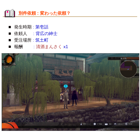
別件依頼 : 変わった依頼？
■
発生時期
: 第壱話
■
依頼人
: 背広の紳士
■
受注場所
: 筑土町
■
報酬
:
清酒まんさく
x1