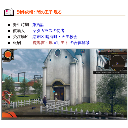
別件依頼 : 闇の王子 現る
■
発生時期
: 第拾話
■
依頼人
: ヤタガラスの使者
■
受注場所
: 港東区 晴海町・天主教会
■
報酬
:
魔導書・厚
x1,
モト
の合体解禁