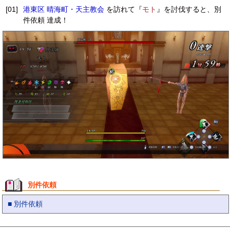
[01]
港東区 晴海町・天主教会
を訪れて『
モト
』を討伐すると、別
件依頼 達成！
別件依頼
■ 別件依頼