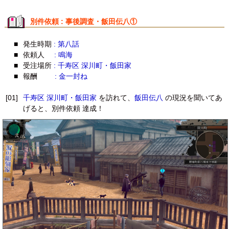
別件依頼 : 事後調査・飯田伝八①
■
発生時期
: 第八話
■
依頼人
: 鳴海
■
受注場所
: 千寿区 深川町・飯田家
■
報酬
: 金一封ね
[01]
千寿区 深川町・飯田家
を訪れて、
飯田伝八
の現況を聞いてあ
げると、別件依頼 達成！