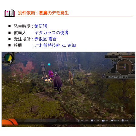
別件依頼 : 悪魔のデモ発生
■
発生時期
: 第伍話
■
依頼人
: ヤタガラスの使者
■
受注場所
: 赤坂区 霞台
■
報酬
: ご利益特技枠 x1 追加