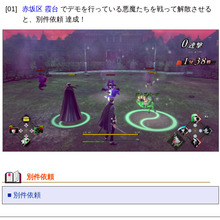
[01]
赤坂区 霞台
でデモを行っている悪魔たちを戦って解散させる
と、別件依頼 達成！
別件依頼
■ 別件依頼