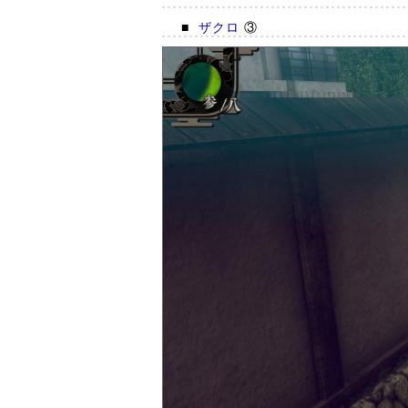
■
ザクロ
③