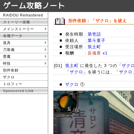
ゲーム攻略ノート
RAIDOU Remastered
別件依頼 : 「ザクロ」を祓え
ストーリー攻略
メインストーリー
■
発生時期
: 第壱話
各種データ
■
依頼人
: 業斗童子
道具
■
受注場所
: 筑土町
刀装備
■
報酬
:
反魂香
x1
悪魔
特技
[01]
筑土町
に発生した 3 つの「
ザク
別件依頼
「
ザクロ
」を祓うには、「
ザクロ
ザクロ
トロフィー
■
ザクロ
①
Sponsored Link