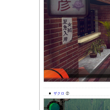
■
ザクロ
②