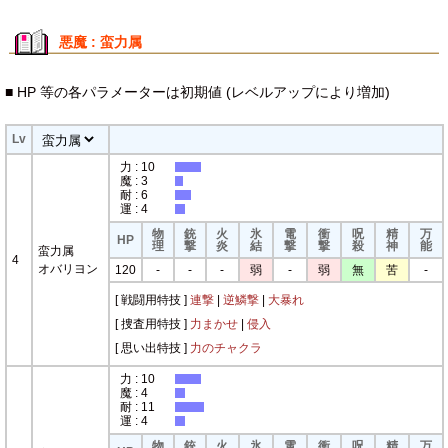
悪魔 : 蛮力属
■ HP 等の各パラメーターは初期値 (レベルアップにより増加)
Lv
力 : 10
魔 : 3
耐 : 6
運 : 4
物
銃
火
氷
電
衝
呪
精
万
HP
理
撃
炎
結
撃
撃
殺
神
能
蛮力属
4
オバリヨン
120
-
-
-
弱
-
弱
無
苦
-
[ 戦闘用特技 ]
連撃
|
逆鱗撃
|
大暴れ
[ 捜査用特技 ]
力まかせ
|
侵入
[ 思い出特技 ]
力のチャクラ
力 : 10
魔 : 4
耐 : 11
運 : 4
物
銃
火
氷
電
衝
呪
精
万