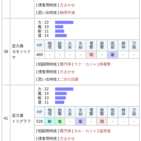
[ 捜査用特技 ]
力まかせ
[ 思い出特技 ]
物理半減
力 : 22
魔 : 10
耐 : 11
運 : 14
物
銃
火
氷
電
衝
呪
精
万
HP
蛮力属
理
撃
炎
結
撃
撃
殺
神
能
38
ヨモツイク
489
-
-
-
-
弱
-
吸
-
-
サ
[ 戦闘用特技 ]
鷹円弾
|
ラク・カジャ
|
瘴毒撃
[ 捜査用特技 ]
力まかせ
[ 思い出特技 ]
二分の活脈
力 : 22
魔 : 14
耐 : 13
運 : 11
物
銃
火
氷
電
衝
呪
精
万
HP
理
撃
炎
結
撃
撃
殺
神
能
蛮力属
41
トリグラフ
528
耐
無
-
吸
-
弱
-
-
-
[ 戦闘用特技 ]
鷹円弾
|
タル・カジャ
|
猛突進
[ 捜査用特技 ]
力まかせ