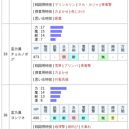
[ 戦闘用特技 ]
マリンカリン
|
マカ・カジャ
|
瘴毒撃
[ 捜査用特技 ]
力まかせ
|
色じかけ
[ 思い出特技 ]
吸魔
力 : 17
魔 : 15
耐 : 14
運 : 7
物
銃
火
氷
電
衝
呪
精
万
HP
蛮力属
理
撃
炎
結
撃
撃
殺
神
能
33
チェルノボ
473
-
-
弱
耐
-
-
無
-
-
グ
[ 戦闘用特技 ]
雪華
|
プリンパ
|
瘴毒撃
[ 捜査用特技 ]
力まかせ
[ 思い出特技 ]
付着高揚
力 : 21
魔 : 14
耐 : 13
運 : 8
物
銃
火
氷
電
衝
呪
精
万
HP
理
撃
炎
結
撃
撃
殺
神
能
蛮力属
36
ヨシツネ
490
-
耐
耐
弱
耐
-
無
苦
-
[ 戦闘用特技 ]
雄渾撃
|
雄叫び
|
大暴れ