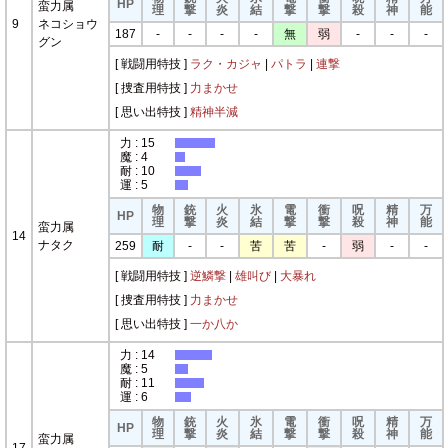
HP
蛮力属
理
撃
炎
結
撃
撃
殺
神
能
9
ネコショウ
187
-
-
-
-
無
弱
-
-
-
グン
[ 戦闘用特技 ]
ラク・カジャ
|
パトラ
|
連撃
[ 捜査用特技 ]
力まかせ
[ 思い出特技 ]
精神半減
力 : 15
魔 : 4
耐 : 10
運 : 5
物
銃
火
氷
電
衝
呪
精
万
HP
理
撃
炎
結
撃
撃
殺
神
能
蛮力属
14
ナタク
259
耐
-
-
苦
苦
-
弱
-
-
[ 戦闘用特技 ]
逆鱗撃
|
雄叫び
|
大暴れ
[ 捜査用特技 ]
力まかせ
[ 思い出特技 ]
一か八か
力 : 14
魔 : 5
耐 : 11
運 : 6
物
銃
火
氷
電
衝
呪
精
万
HP
理
撃
炎
結
撃
撃
殺
神
能
蛮力属