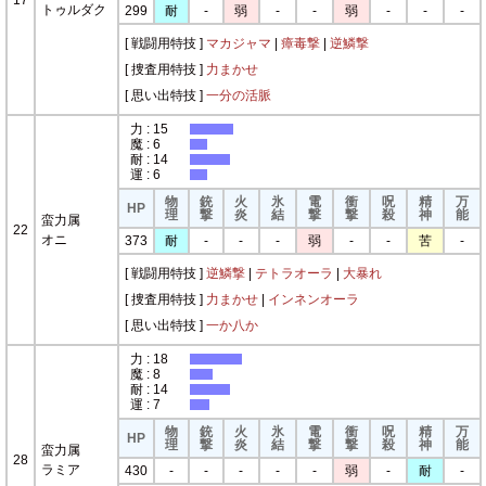
17
トゥルダク
299
耐
-
弱
-
-
弱
-
-
-
[ 戦闘用特技 ]
マカジャマ
|
瘴毒撃
|
逆鱗撃
[ 捜査用特技 ]
力まかせ
[ 思い出特技 ]
一分の活脈
力 : 15
魔 : 6
耐 : 14
運 : 6
物
銃
火
氷
電
衝
呪
精
万
HP
理
撃
炎
結
撃
撃
殺
神
能
蛮力属
22
オニ
373
耐
-
-
-
弱
-
-
苦
-
[ 戦闘用特技 ]
逆鱗撃
|
テトラオーラ
|
大暴れ
[ 捜査用特技 ]
力まかせ
|
インネンオーラ
[ 思い出特技 ]
一か八か
力 : 18
魔 : 8
耐 : 14
運 : 7
物
銃
火
氷
電
衝
呪
精
万
HP
理
撃
炎
結
撃
撃
殺
神
能
蛮力属
28
ラミア
430
-
-
-
-
-
弱
-
耐
-