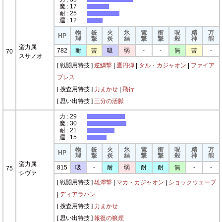
魔 : 17
耐 : 25
運 : 12
物
銃
火
氷
電
衝
呪
精
万
HP
理
撃
炎
結
撃
撃
殺
神
能
蛮力属
782
耐
苦
吸
弱
-
-
無
苦
-
70
スサノオ
[ 戦闘用特技 ]
逆鱗撃
|
鷹円弾
|
タル・カジャオン
|
ファイア
ブレス
[ 捜査用特技 ]
力まかせ
|
飛行
[ 思い出特技 ]
三分の活脈
力 : 29
魔 : 30
耐 : 21
運 : 15
物
銃
火
氷
電
衝
呪
精
万
HP
理
撃
炎
結
撃
撃
殺
神
能
蛮力属
815
吸
-
耐
弱
耐
耐
無
-
-
75
シヴァ
[ 戦闘用特技 ]
雄渾撃
|
マカ・カジャオン
|
ショックウェーブ
|
ディアラハン
[ 捜査用特技 ]
力まかせ
[ 思い出特技 ]
報復の狼煙