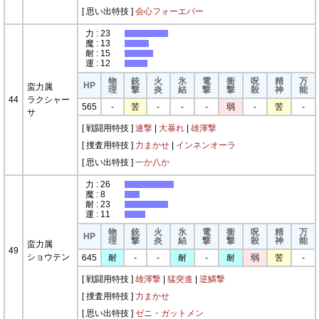
[ 思い出特技 ]
会心フォーエバー
力 : 23
魔 : 13
耐 : 15
運 : 12
物
銃
火
氷
電
衝
呪
精
万
HP
蛮力属
理
撃
炎
結
撃
撃
殺
神
能
44
ラクシャー
565
-
苦
-
-
-
弱
-
苦
-
サ
[ 戦闘用特技 ]
連撃
|
大暴れ
|
雄渾撃
[ 捜査用特技 ]
力まかせ
|
インネンオーラ
[ 思い出特技 ]
一か八か
力 : 26
魔 : 8
耐 : 23
運 : 11
物
銃
火
氷
電
衝
呪
精
万
HP
理
撃
炎
結
撃
撃
殺
神
能
蛮力属
49
ショウテン
645
耐
-
-
耐
-
耐
弱
苦
-
[ 戦闘用特技 ]
雄渾撃
|
猛突進
|
逆鱗撃
[ 捜査用特技 ]
力まかせ
[ 思い出特技 ]
ゼニ・ガットメン