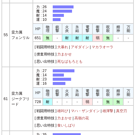
力 : 26
魔 : 24
耐 : 14
運 : 10
物
銃
火
氷
電
衝
呪
精
万
HP
理
撃
炎
結
撃
撃
殺
神
能
蛮力属
55
フェンリル
651
無
-
耐
耐
耐
弱
無
-
-
[ 戦闘用特技 ]
大暴れ
|
アギダイン
|
マカラオーラ
[ 捜査用特技 ]
力まかせ
[ 思い出特技 ]
死なばもろとも
力 : 27
魔 : 14
耐 : 23
運 : 16
物
銃
火
氷
電
衝
呪
精
万
HP
蛮力属
理
撃
炎
結
撃
撃
殺
神
能
61
ジークフリ
728
耐
-
-
-
弱
-
無
無
-
ード
[ 戦闘用特技 ]
雄叫び
|
マハ・ザンダイン
|
雄渾撃
|
真空刃
[ 捜査用特技 ]
力まかせ
|
高嶺の花
[ 思い出特技 ]
食いしばり
力 : 35