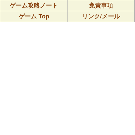
ゲーム攻略ノート
免責事項
ゲーム Top
リンク/メール