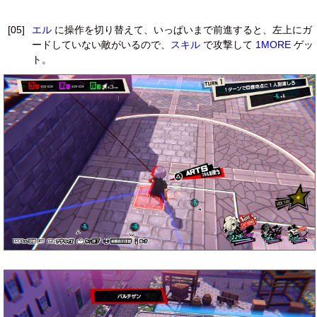
[05]
エル
に操作を切り替えて、いっぱいまで前進すると、左上にガ
ードしていない敵がいるので、
スキル
で攻撃して
1MORE
ゲッ
ト。