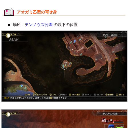
アオガミ乙型の写せ身
■
場所 -
テンノウズ公園
の以下の位置