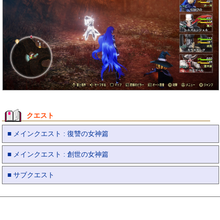
クエスト
■ メインクエスト : 復讐の女神篇
■ メインクエスト : 創世の女神篇
■ サブクエスト