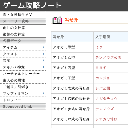
ゲーム攻略ノート
真・女神転生ⅤⅤ
写せ身
ストーリー攻略
創世の女神篇
復讐の女神篇
写せ身
入手場所
各種データ
アオガミ甲型
ミタ
アイテム
クエスト
アオガミ乙型
テンノウズ公園
悪魔
スキル / 神意
アオガミ丙型
ヨヨギ
バーチャルトレーナー
アオガミ丁型
ホンジョ
主人公の属性
「創世」引継ぎ
アオガミ壱式の写せ身
シバ公園
マップ / ミマン
アオガミ弐式の写せ身
ナガタチョウ
トロフィー
Sponsored Link
アオガミ参式の写せ身
テンノウズ
アオガミ肆式の写せ身
シナガワ埠頭