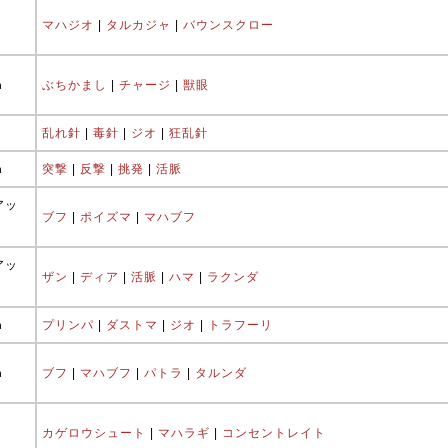
マハジオ
|
タルカジャ
|
バウンスクロー
ħ
ぶちかまし
|
チャージ
|
獣眼
乱れ針
|
毒針
|
ジオ
|
狂乱針
ħ
突撃
|
反撃
|
挑発
|
活脈
アッ
ブフ
|
ポイズマ
|
マハブフ
アッ
ザン
|
ディア
|
活脈
|
ハマ
|
ラクンダ
ħ
プリンパ
|
ダストマ
|
ジオ
|
トラフーリ
ħ
ブフ
|
マハブフ
|
パトラ
|
タルンダ
カゲロウシュート
|
マハラギ
|
コンセントレイト