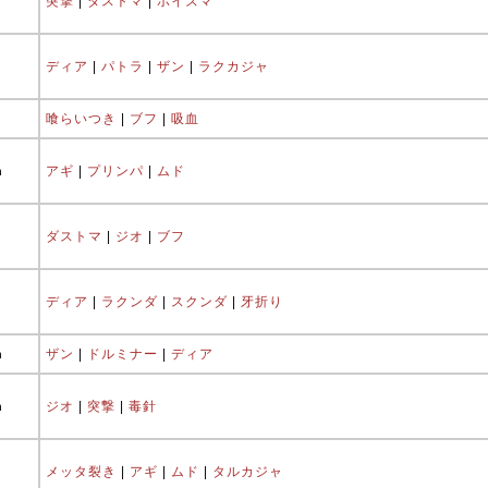
突撃
|
ダストマ
|
ポイズマ
ディア
|
パトラ
|
ザン
|
ラクカジャ
喰らいつき
|
ブフ
|
吸血
ħ
アギ
|
プリンパ
|
ムド
ダストマ
|
ジオ
|
ブフ
ディア
|
ラクンダ
|
スクンダ
|
牙折り
ħ
ザン
|
ドルミナー
|
ディア
ħ
ジオ
|
突撃
|
毒針
メッタ裂き
|
アギ
|
ムド
|
タルカジャ