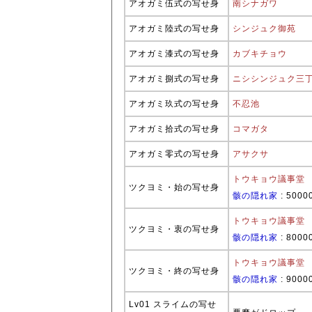
アオガミ伍式の写せ身
南シナガワ
アオガミ陸式の写せ身
シンジュク御苑
アオガミ漆式の写せ身
カブキチョウ
アオガミ捌式の写せ身
ニシシンジュク三
アオガミ玖式の写せ身
不忍池
アオガミ拾式の写せ身
コマガタ
アオガミ零式の写せ身
アサクサ
トウキョウ議事堂
ツクヨミ・始の写せ身
骸の隠れ家
: 5000
トウキョウ議事堂
ツクヨミ・衷の写せ身
骸の隠れ家
: 8000
トウキョウ議事堂
ツクヨミ・終の写せ身
骸の隠れ家
: 9000
Lv01 スライムの写せ