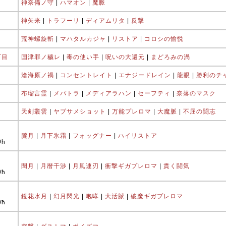
神奈備ノ守
|
ハマオン
|
魔脈
神矢来
|
トラフーリ
|
ディアムリタ
|
反撃
荒神螺旋斬
|
マハタルカジャ
|
リストア
|
コロシの愉悦
丁目
国津罪ノ穢レ
|
毒の使い手
|
呪いの大還元
|
まどろみの渦
滄海原ノ禍
|
コンセントレイト
|
エナジードレイン
|
龍眼
|
勝利のチ
布瑠言霊
|
メパトラ
|
メディアラハン
|
セーフティ
|
奈落のマスク
天剣叢雲
|
ヤブサメショット
|
万能プレロマ
|
大魔脈
|
不屈の闘志
朧月
|
月下氷霜
|
フォッグナー
|
ハイリストア
0ħ
閏月
|
月暦干渉
|
月風連刃
|
衝撃ギガプレロマ
|
貫く闘気
0ħ
鏡花水月
|
幻月閃光
|
咆哮
|
大活脈
|
破魔ギガプレロマ
0ħ