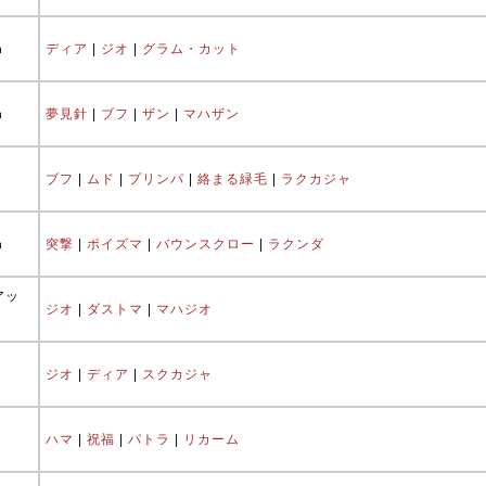
ħ
ディア
|
ジオ
|
グラム・カット
ħ
夢見針
|
ブフ
|
ザン
|
マハザン
ブフ
|
ムド
|
プリンパ
|
絡まる緑毛
|
ラクカジャ
ħ
突撃
|
ポイズマ
|
バウンスクロー
|
ラクンダ
アッ
ジオ
|
ダストマ
|
マハジオ
ジオ
|
ディア
|
スクカジャ
ハマ
|
祝福
|
パトラ
|
リカーム