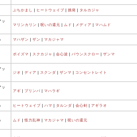
ぶちかまし
|
ヒートウェイブ
|
挑発
|
タルカジャ
アッ
マリンカリン
|
呪いの還元
|
ムド
|
メディア
|
マハムド
ħ
マハザン
|
ザン
|
マカジャマ
ポイズマ
|
スクカジャ
|
会心波
|
バウンスクロー
|
ザンマ
アッ
ジオ
|
ディア
|
スクンダ
|
ザンマ
|
コンセントレイト
アッ
アギ
|
プリンパ
|
マハラギ
ħ
ヒートウェイブ
|
ハマ
|
タルンダ
|
会心剣
|
アギラオ
ħ
ムド
|
怪力乱神
|
マカジャマ
|
呪いの還元