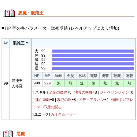
悪魔 : 混沌王
■ HP 等の各パラメーターは初期値 (レベルアップにより増加)
Lv
力 : 99
体 : 99
魔 : 99
速 : 99
運 : 99
HP
MP
物理
火炎
氷結
電撃
衝撃
破魔
呪殺
混沌王
999
999
無
無
無
無
無
無
無
99
人修羅
[ スキル ]
至高の魔弾
+8 |
地母の晩餐
+8 |
ジャベリンレイン
+8
|
死亡遊戯
+8 |
混沌の理
+8 |
メディアラハン
+4 |
物理ギガプレ
ロマ
|
不屈の闘志
[ユニーク]
カオスルーラー
悪魔