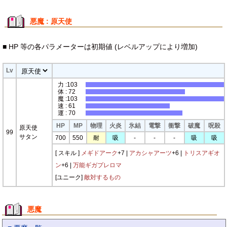
悪魔 : 原天使
■ HP 等の各パラメーターは初期値 (レベルアップにより増加)
Lv
力 :103
体 : 72
魔 :103
速 : 61
運 : 70
HP
MP
物理
火炎
氷結
電撃
衝撃
破魔
呪殺
原天使
99
サタン
700
550
耐
吸
-
-
-
吸
吸
[ スキル ]
メギドアーク
+7 |
アカシャアーツ
+6 |
トリスアギオ
ン
+6 |
万能ギガプレロマ
[ユニーク]
敵対するもの
悪魔