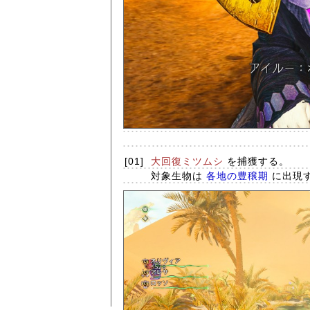
[01]
大回復ミツムシ
を捕獲する。
対象生物は
各地の豊穣期
に出現