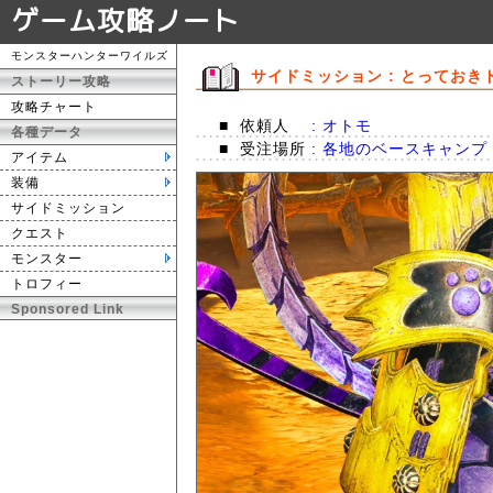
ゲーム攻略ノート
モンスターハンターワイルズ
サイドミッション : とっておき
ストーリー攻略
攻略チャート
■
依頼人
: オトモ
各種データ
■
受注場所
: 各地のベースキャンプ
アイテム
装備
サイドミッション
クエスト
モンスター
トロフィー
Sponsored Link