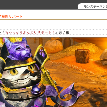
モンスターハン
ド根性サポート
-『
ちゃっかりぶんどりサポート！
』完了後