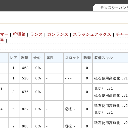
モンスターハン
マー
|
狩猟笛
|
ランス
|
ガンランス
|
スラッシュアックス
|
チャ
弓
|
レア
攻撃
会心
属性
スロット
防御
装備スキル
1
468
0%
-
- - -
0
-
1
520
0%
-
- - -
0
砥石使用高速化 Lv1
x3
見切り Lv1
3
676
0%
-
- - -
0
砥石使用高速化 Lv1
砥石使用高速化 Lv2
x4
5
832
0%
-
②① -
0
見切り Lv1
砥石使用高速化 Lv2
7
988
0%
-
③② -
0