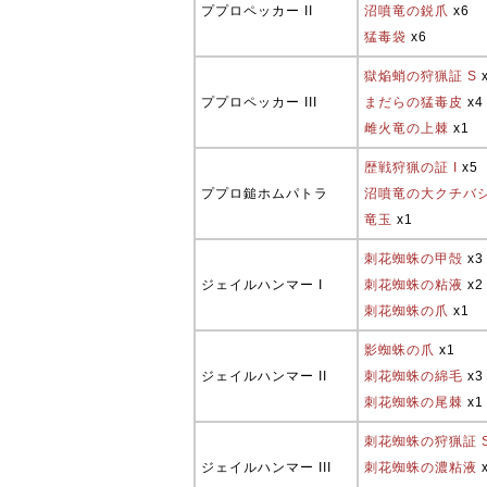
ププロペッカー II
沼噴竜の鋭爪
x6
猛毒袋
x6
獄焔蛸の狩猟証 S
ププロペッカー III
まだらの猛毒皮
x4
雌火竜の上棘
x1
歴戦狩猟の証 I
x5
ププロ鎚ホムパトラ
沼噴竜の大クチバ
竜玉
x1
刺花蜘蛛の甲殻
x3
ジェイルハンマー I
刺花蜘蛛の粘液
x2
刺花蜘蛛の爪
x1
影蜘蛛の爪
x1
ジェイルハンマー II
刺花蜘蛛の綿毛
x3
刺花蜘蛛の尾棘
x1
刺花蜘蛛の狩猟証 
ジェイルハンマー III
刺花蜘蛛の濃粘液