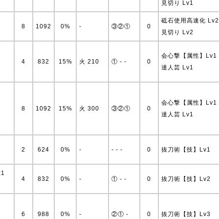
見切り Lv1
砥石使用高速化 Lv2
8
1092
0%
-
③②①
0
見切り Lv2
会心撃【属性】Lv1
4
832
15%
火 210
① - -
0
達人芸 Lv1
会心撃【属性】Lv1
8
1092
15%
火 300
③②①
0
達人芸 Lv1
2
624
0%
-
- - -
0
抜刀術【技】Lv1
x1
4
832
0%
-
① - -
0
抜刀術【技】Lv2
6
988
0%
-
②① -
0
抜刀術【技】Lv3