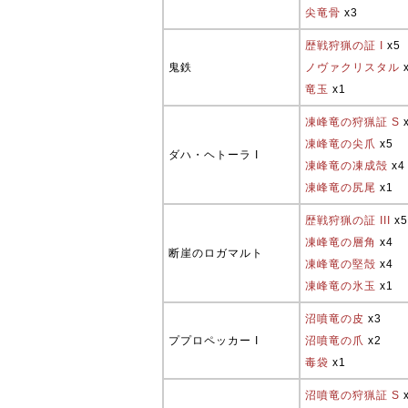
尖竜骨
x3
歴戦狩猟の証 I
x5
鬼鉄
ノヴァクリスタル
竜玉
x1
凍峰竜の狩猟証 S
凍峰竜の尖爪
x5
ダハ・ヘトーラ I
凍峰竜の凍成殻
x4
凍峰竜の尻尾
x1
歴戦狩猟の証 III
x5
凍峰竜の層角
x4
断崖のロガマルト
凍峰竜の堅殻
x4
凍峰竜の氷玉
x1
沼噴竜の皮
x3
ププロペッカー I
沼噴竜の爪
x2
毒袋
x1
沼噴竜の狩猟証 S