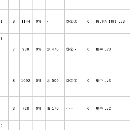
x1
8
1144
0%
-
③②①
0
抜刀術【技】Lv3
x1
7
988
0%
氷 470
③② -
0
集中 Lv3
8
1092
0%
氷 500
③②①
0
集中 Lv3
3
728
0%
毒 170
- - -
0
集中 Lv2
x2