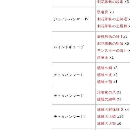
刺花蜘蛛の鋭爪
x3
堅竜骨
x3
ジェイルハンマー IV
刺花蜘蛛の上綿毛
刺花蜘蛛の上尾棘
歴戦狩猟の証 I
x5
刺花蜘蛛の堅殻
x6
バインドキューブ
モンスターの濃汁
鳥竜玉
x1
纏蛙の鱗
x3
チャタハンマー I
纏蛙の皮
x2
纏蛙の顎
x1
沼噴竜の爪
x1
チャタハンマー II
纏蛙の纏甲
x2
纏蛙の狩猟証 S
x4
チャタハンマー III
纏蛙の上鱗
x10
纏蛙の大顎
x6