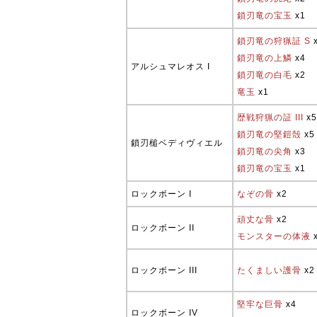
鎖刃竜の宝玉
x1
鎖刃竜の狩猟証 S
鎖刃竜の上鱗
x4
アルシュマレオス I
鎖刃竜の白毛
x2
竜玉
x1
歴戦狩猟の証 III
x5
鎖刃竜の堅鎧殻
x5
鎖刃槌ベディヴィエル
鎖刃竜の尖角
x3
鎖刃竜の宝玉
x1
ロックボーン I
なぞの骨
x2
頑丈な骨
x2
ロックボーン II
モンスターの体液
ロックボーン III
たくましい護骨
x2
堅牢な巨骨
x4
ロックボーン IV