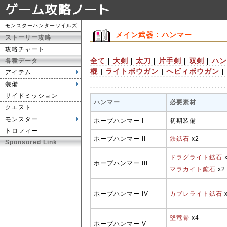
ゲーム攻略ノート
モンスターハンターワイルズ
メイン武器 : ハンマー
ストーリー攻略
攻略チャート
全て
|
大剣
|
太刀
|
片手剣
|
双剣
|
ハン
各種データ
棍
|
ライトボウガン
|
ヘビィボウガン
|
アイテム
装備
サイドミッション
ハンマー
必要素材
クエスト
モンスター
ホープハンマー I
初期装備
トロフィー
ホープハンマー II
鉄鉱石
x2
Sponsored Link
ドラグライト鉱石
ホープハンマー III
マラカイト鉱石
x2
ホープハンマー IV
カブレライト鉱石
堅竜骨
x4
ホープハンマー V