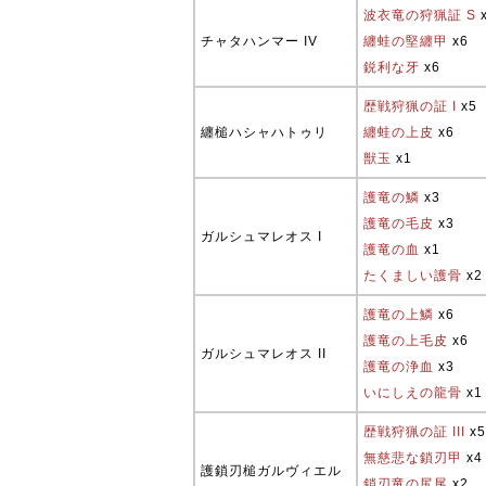
波衣竜の狩猟証 S
チャタハンマー IV
纏蛙の堅纏甲
x6
鋭利な牙
x6
歴戦狩猟の証 I
x5
纏槌ハシャハトゥリ
纏蛙の上皮
x6
獣玉
x1
護竜の鱗
x3
護竜の毛皮
x3
ガルシュマレオス I
護竜の血
x1
たくましい護骨
x2
護竜の上鱗
x6
護竜の上毛皮
x6
ガルシュマレオス II
護竜の浄血
x3
いにしえの龍骨
x1
歴戦狩猟の証 III
x5
無慈悲な鎖刃甲
x4
護鎖刃槌ガルヴィエル
鎖刃竜の尻尾
x2