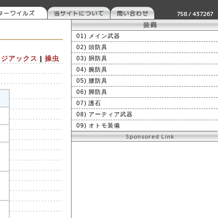
ターワイルズ
当サイトについて
問い合わせ
758 / 437267
装備
01) メイン武器
02) 頭防具
ージアックス
|
操虫
03) 胴防具
04) 腕防具
05) 腰防具
06) 脚防具
07) 護石
08) アーティア武器
09) オトモ装備
Sponsored Link