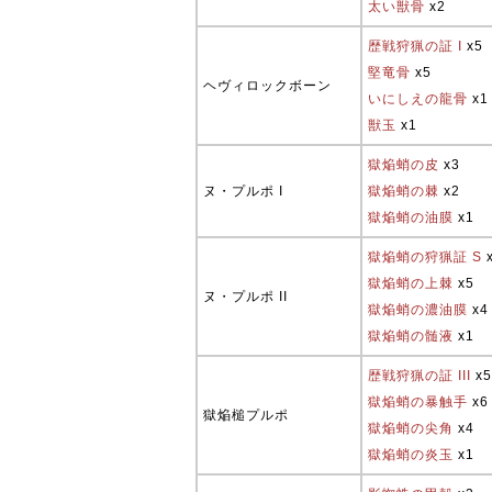
太い獣骨
x2
歴戦狩猟の証 I
x5
堅竜骨
x5
ヘヴィロックボーン
いにしえの龍骨
x1
獣玉
x1
獄焔蛸の皮
x3
ヌ・プルポ I
獄焔蛸の棘
x2
獄焔蛸の油膜
x1
獄焔蛸の狩猟証 S
獄焔蛸の上棘
x5
ヌ・プルポ II
獄焔蛸の濃油膜
x4
獄焔蛸の髄液
x1
歴戦狩猟の証 III
x5
獄焔蛸の暴触手
x6
獄焔槌プルポ
獄焔蛸の尖角
x4
獄焔蛸の炎玉
x1