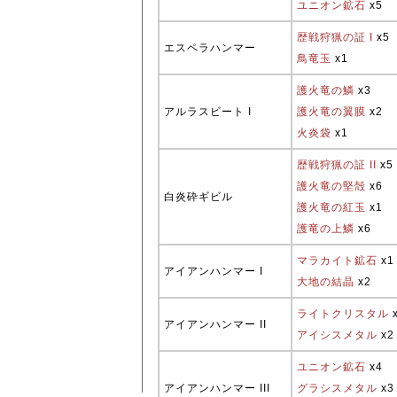
ユニオン鉱石
x5
歴戦狩猟の証 I
x5
エスペラハンマー
鳥竜玉
x1
護火竜の鱗
x3
アルラスビート I
護火竜の翼膜
x2
火炎袋
x1
歴戦狩猟の証 II
x5
護火竜の堅殻
x6
白炎砕ギビル
護火竜の紅玉
x1
護竜の上鱗
x6
マラカイト鉱石
x1
アイアンハンマー I
大地の結晶
x2
ライトクリスタル
アイアンハンマー II
アイシスメタル
x2
ユニオン鉱石
x4
アイアンハンマー III
グラシスメタル
x3