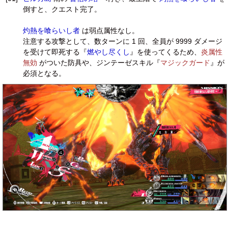
倒すと、クエスト完了。
灼熱を喰らいし者
は弱点属性なし。
注意する攻撃として、数ターンに 1 回、全員が 9999 ダメージ
を受けて即死する『
燃やし尽くし
』を使ってくるため、
炎属性
無効
がついた防具や、ジンテーゼスキル『
マジックガード
』が
必須となる。