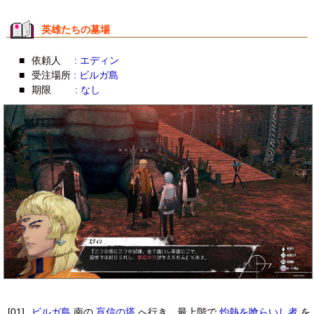
英雄たちの墓場
■
依頼人
: エディン
■
受注場所
: ビルガ島
■
期限
: なし
[01]
ビルガ島
南の
盲信の塔
へ行き、最上階で
灼熱を喰らいし者
を