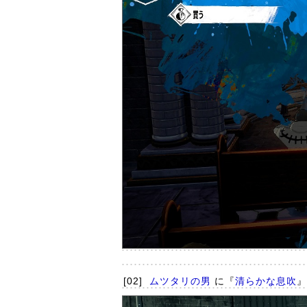
[02]
ムツタリの男
に『
清らかな息吹
』