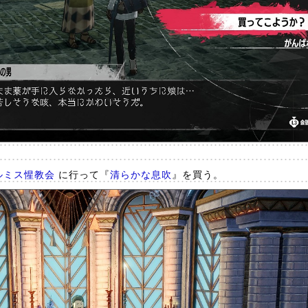
ルミス惺教会
に行って『
清らかな息吹
』を買う。