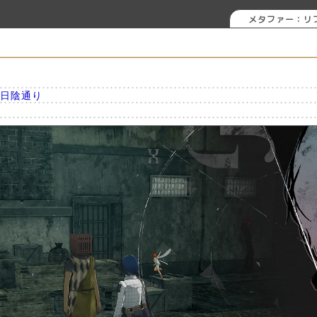
メタファー：リ
: 日陰通り