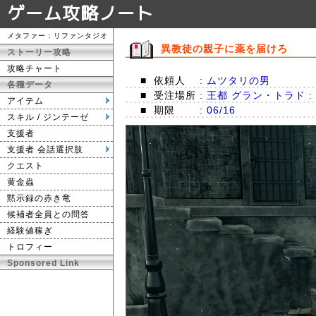
ゲーム攻略ノート
メタファー：リファンタジオ
異教徒の親子に薬を届けろ
ストーリー攻略
攻略チャート
■
依頼人
: ムツタリの男
各種データ
■
受注場所
: 王都 グラン・トラド 
アイテム
■
期限
: 06/16
スキル / ジンテーゼ
支援者
支援者 会話選択肢
クエスト
黄金蟲
黙示録の赤き竜
候補者全員との問答
経験値稼ぎ
トロフィー
Sponsored Link