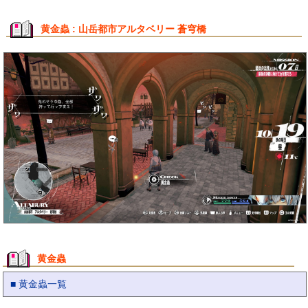
黄金蟲 : 山岳都市アルタベリー 蒼穹橋
黄金蟲
■ 黄金蟲一覧