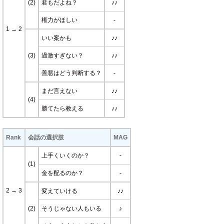
(2)
君もだよね？
♪♪
権力がほしい
-
1 → 2
いい案かも
♪♪
(3)
過激すぎない？
♪♪
善悪はどう判断する？
-
まだ言えない
♪♪
(4)
勝てたら教える
♪♪
Rank
会話の選択肢
MAG
上手くいくのか？
-
(1)
金を配るのか？
-
2 → 3
変えていける
♪♪
(2)
そうじゃない人もいる
♪