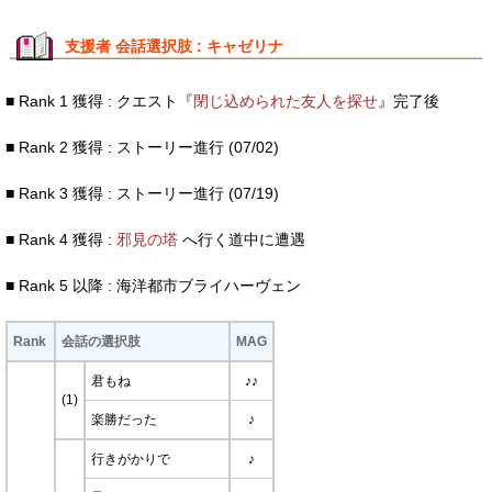
支援者 会話選択肢 : キャゼリナ
■ Rank 1 獲得 : クエスト『
閉じ込められた友人を探せ
』完了後
■ Rank 2 獲得 : ストーリー進行 (07/02)
■ Rank 3 獲得 : ストーリー進行 (07/19)
■ Rank 4 獲得 :
邪見の塔
へ行く道中に遭遇
■ Rank 5 以降 : 海洋都市ブライハーヴェン
Rank
会話の選択肢
MAG
君もね
♪♪
(1)
楽勝だった
♪
行きがかりで
♪