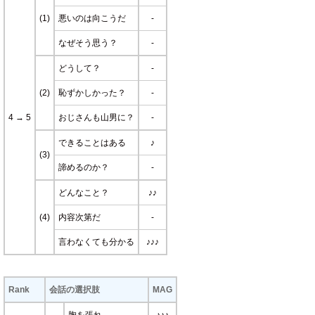
(1)
悪いのは向こうだ
-
なぜそう思う？
-
どうして？
-
(2)
恥ずかしかった？
-
4 → 5
おじさんも山男に？
-
できることはある
♪
(3)
諦めるのか？
-
どんなこと？
♪♪
(4)
内容次第だ
-
言わなくても分かる
♪♪♪
Rank
会話の選択肢
MAG