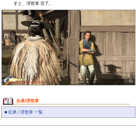
すと、浮世草 完了。
伝承/浮世草
■ 伝承 / 浮世草 一覧