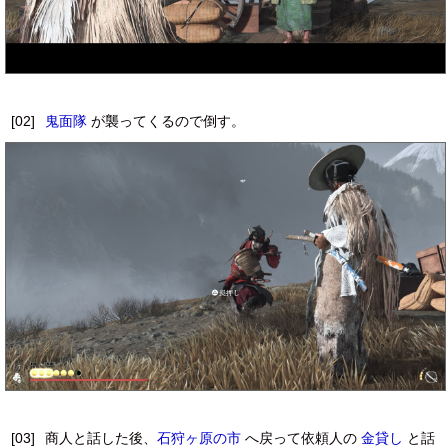
[02]
鬼面隊
が襲ってくるので倒す。
[03]
商人と話した後、
石狩ヶ原の市
へ戻って依頼人の
金貸し
と話