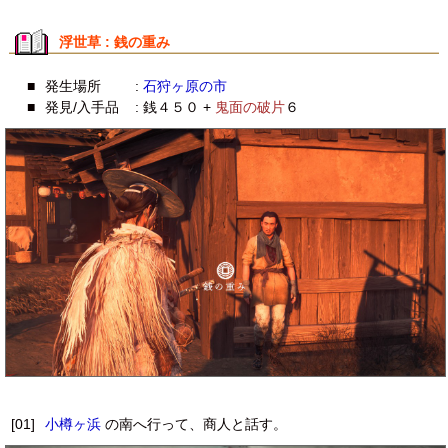
浮世草 : 銭の重み
■
発生場所
:
石狩ヶ原の市
■
発見/入手品
: 銭４５０ +
鬼面の破片
６
[01]
小樽ヶ浜
の南へ行って、商人と話す。