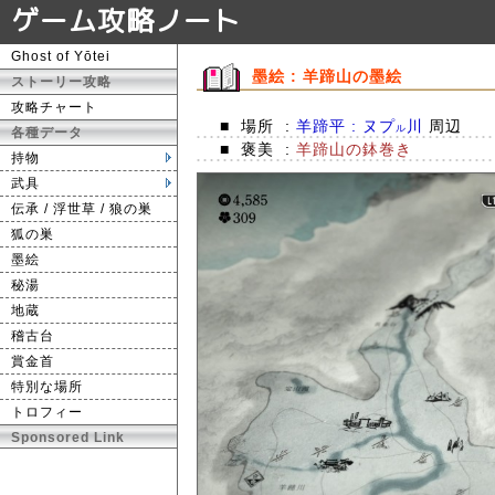
ゲーム攻略ノート
Ghost of Yōtei
墨絵 : 羊蹄山の墨絵
ストーリー攻略
攻略チャート
■
場所
:
羊蹄平 : ヌプ
川
周辺
ル
各種データ
■
褒美
:
羊蹄山の鉢巻き
持物
武具
伝承 / 浮世草 / 狼の巣
狐の巣
墨絵
秘湯
地蔵
稽古台
賞金首
特別な場所
トロフィー
Sponsored Link