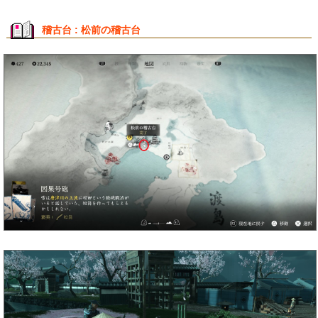
稽古台 : 松前の稽古台