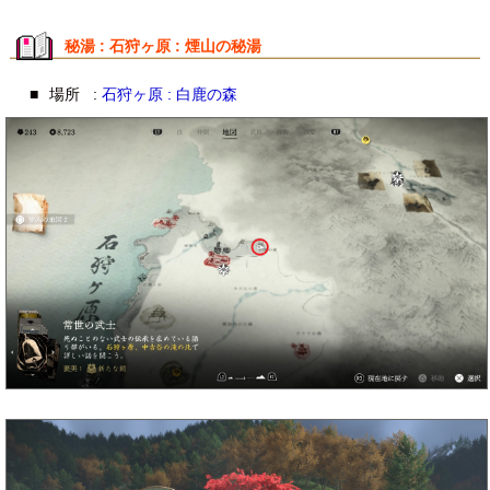
秘湯 : 石狩ヶ原 : 煙山の秘湯
■
場所
:
石狩ヶ原 : 白鹿の森