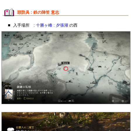
頭防具 : 鉄の陣笠 意志
■
入手場所
:
十勝ヶ峰 : 夕張湖
の西