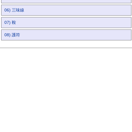
06) 三味線
07) 鞍
08) 護符