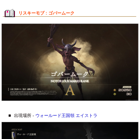
リスキーモブ : ゴバームーク
■
出現場所 -
ウォールード王国領
エイストラ