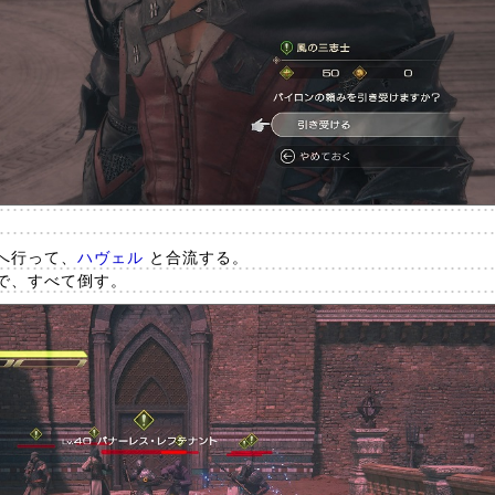
へ行って、
ハヴェル
と合流する。
で、すべて倒す。