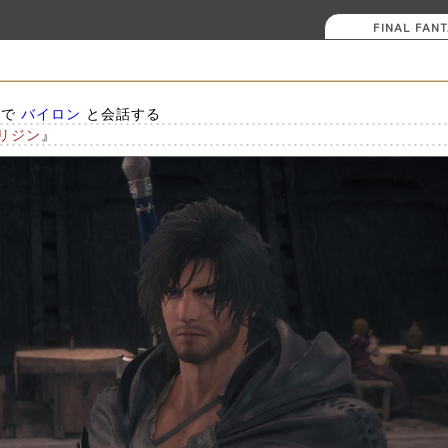
FINAL FANT
で
バイロン
と会話する
リジン
』