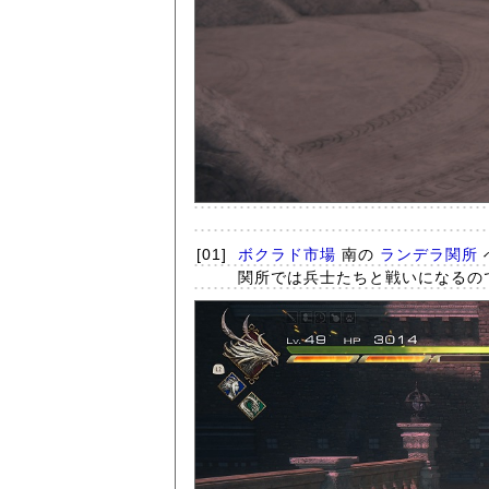
[01]
ボクラド市場
南の
ランデラ関所
関所では兵士たちと戦いになるの