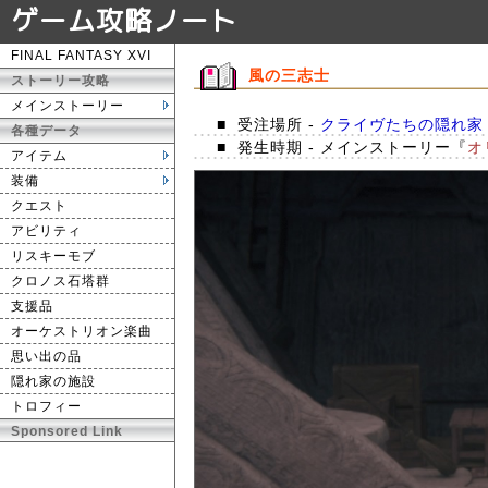
ゲーム攻略ノート
FINAL FANTASY XVI
風の三志士
ストーリー攻略
メインストーリー
■
受注場所 -
クライヴたちの隠れ家
各種データ
■
発生時期 - メインストーリー『
オ
アイテム
装備
クエスト
アビリティ
リスキーモブ
クロノス石塔群
支援品
オーケストリオン楽曲
思い出の品
隠れ家の施設
トロフィー
Sponsored Link