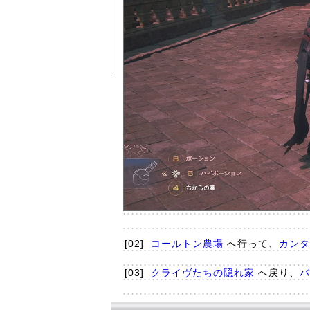
[02]
コールトン農場
へ行って、
カンタ
[03]
クライヴたちの隠れ家
へ戻り、
バ