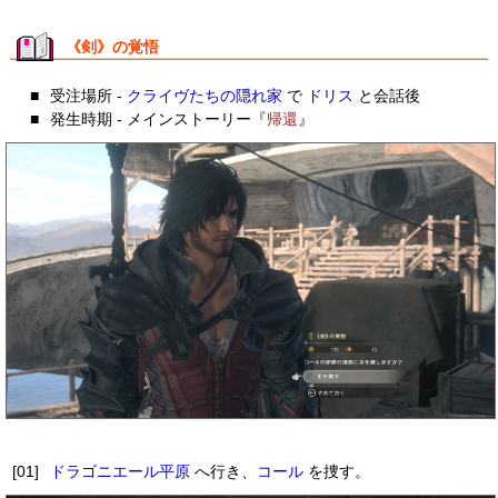
《剣》の覚悟
■
受注場所 -
クライヴたちの隠れ家
で
ドリス
と会話後
■
発生時期 - メインストーリー『
帰還
』
[01]
ドラゴニエール平原
へ行き、
コール
を捜す。